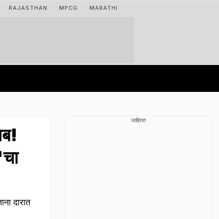
RAJASTHAN
MPCG
MARATHI
जाहिरात
यब!
'चा
ाना दारात