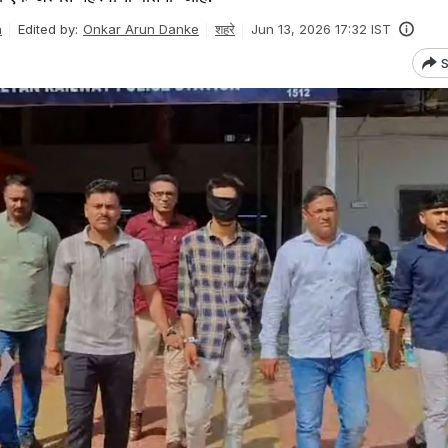
n
Edited by:
Onkar Arun Danke
शहरे
Jun 13, 2026 17:32 IST
S