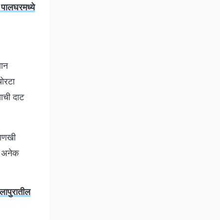
पालघरमध्ये
यान
चोरटा
याची दाट
 आणखी
ल अनेक
लापुरातील