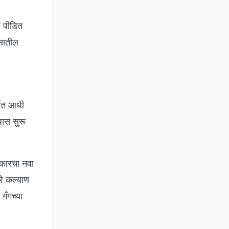
ा पीडित
ासातील
्वात आधी
तपास सुरू
रकारचा नवा
रे कल्याण
गँगच्या