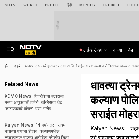
NDTV
WORLD
PROFIT
हिंदी
MOVIES
CRICKET
FOOD
जाहिरात
लाईव्ह टीव्ही
ताज्या
देश
होम
शहरे
धावत्या ट्रेनमध्ये हातावर फटका आणि मोबाईल गायब! कल्याण पोलिसांच्या जाळ्यात अ
धावत्या ट्र
Related News
कल्याण पोलि
KDMC News: शिवसेनेच्या क्लासला
मनपा आयुक्तांची हजेरी! काँग्रेसचा थेट
'ताटाखालचे मांजर' असा आरोप
सराईत मोहर
Kalyan News: 14 वर्षांनंतर नराधम
Kalyan News: शहाड ते 
बापाच्या पापाचा हिशोब! कल्याणमधील
उभे राहणाऱ्या प्रवाशांसा
संतापजनक घटनेत आरोपीला मरेपर्यंत शिक्षा!