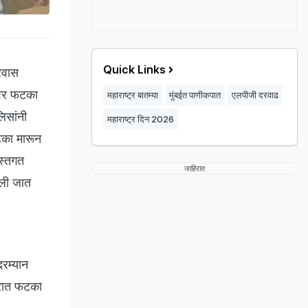
Quick Links
्रवास
तावर फटका
महाराष्ट्र बातम्या
मुंबईत पाणीकपात
एलपीजी दरवाढ
िसांनी
महाराष्ट्र दिन 2026
टका मारून
हस्तगत
जाहिरात
नली जात
दरम्यान
जोरात फटका