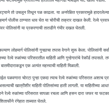
या फटक्यामुळे प्रवाशाच्या हातातील महागडा मोबाईल थेट खाली पडला.
्याने तो उचलून तिथून पळ काढला. या अनपेक्षित प्रकारामुळे हादरलेल्य
हमार्ग पोलीस ठाण्यात धाव घेत या चोरीची तक्रार दाखल केली. रेल्वे प्रव
श्वभूमीवर पोलिसांनी या प्रकरणाची तातडीने गंभीर दखल घेतली.
ल्याण लोहमार्ग पोलिसांनी गुन्ह्याचा तपास वेगाने सुरू केला. पोलिसांनी सर
या रेल्वे रुळांच्या परिसरातील माहिती आणि गुन्हेगारांचे रेकॉर्ड तपासले. 
 बातमीदाराकडून एक अत्यंत महत्त्वाची माहिती मिळाली.
ल पळवणारा चोरटा पुन्हा एकदा त्याच रेल्वे रुळांच्या परिसरात अशाच प्
त असल्याची खात्रीशीर माहिती पोलिसांच्या हाती लागली. या माहितीच्या आधा
काने रेल्वे रुळांच्या परिसरात सापळा रचला आणि हसन दारा जफर या फटका 
िताफीने रंगेहात ताब्यात घेतले.