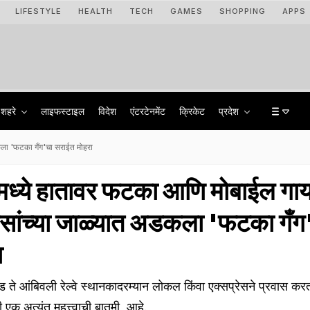
LIFESTYLE
HEALTH
TECH
GAMES
SHOPPING
APPS
शहरे
लाइफस्टाइल
विदेश
एंटरटेनमेंट
क्रिकेट
प्रदेश
डकला 'फटका गँग'चा सराईत मोहरा
ेनमध्ये हातावर फटका आणि मोबाईल गा
सांच्या जाळ्यात अडकला 'फटका गँग
ा
आंबिवली रेल्वे स्थानकादरम्यान लोकल किंवा एक्सप्रेसने प्रवास करत
ठी एक अत्यंत महत्त्वाची बातमी आहे.