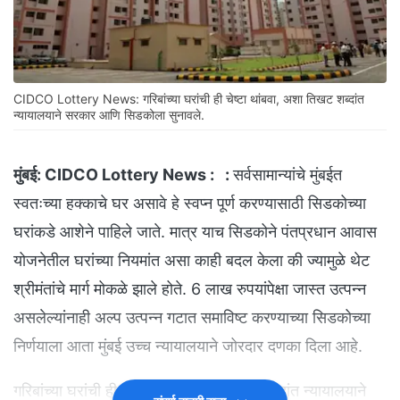
CIDCO Lottery News: गरिबांच्या घरांची ही चेष्टा थांबवा, अशा तिखट शब्दांत
न्यायालयाने सरकार आणि सिडकोला सुनावले.
मुंबई:
CIDCO Lottery News : :
सर्वसामान्यांचे मुंबईत
स्वतःच्या हक्काचे घर असावे हे स्वप्न पूर्ण करण्यासाठी सिडकोच्या
घरांकडे आशेने पाहिले जाते. मात्र याच सिडकोने पंतप्रधान आवास
योजनेतील घरांच्या नियमांत असा काही बदल केला की ज्यामुळे थेट
श्रीमंतांचे मार्ग मोकळे झाले होते. 6 लाख रुपयांपेक्षा जास्त उत्पन्न
असलेल्यांनाही अल्प उत्पन्न गटात समाविष्ट करण्याच्या सिडकोच्या
निर्णयाला आता मुंबई उच्च न्यायालयाने जोरदार दणका दिला आहे.
गरिबांच्या घरांची ही चेष्टा थांबवा, अशा तिखट शब्दांत न्यायालयाने