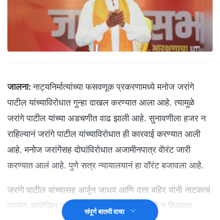
जालना:
नाट्यनिर्मात्यांच्या फसवणूक प्रकरणामध्ये मनोज जरांगे
पाटील यांच्याविरोधात गुन्हा दाखल करण्यात आला आहे. त्यामुळे
जरांगे पाटील यांच्या अडचणीत वाढ झाली आहे. सुनावणीला हजर न
राहिल्यानं जरांगे पाटील यांच्याविरोधात ही कारवाई करण्यात आली
आहे. मनोज जरांगेंसह दोघांविरोधात अजामीनपात्र वॅारंट जारी
करण्यात आलं आहे. पुणे सत्र न्यायालयानं हा वॉरंट बजावला आहे.
जरांगे पाटील यांच्यासह अर्जून जाधव आणि दत्ता बहिर यांनी नाटकाचं
प्रयोग आयोजित करून नाट्यनिर्मात्याला त्याचे पैसे न दिल्याचा
संपूर्ण बातमी वाचा