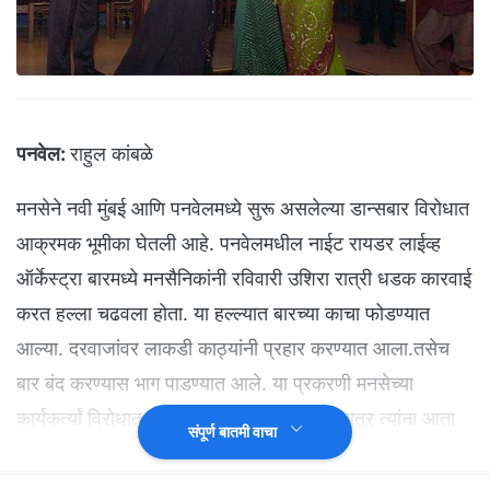
पनवेल:
राहुल कांबळे
मनसेने नवी मुंबई आणि पनवेलमध्ये सुरू असलेल्या डान्सबार विरोधात
आक्रमक भूमीका घेतली आहे. पनवेलमधील नाईट रायडर लाईव्ह
ऑर्केस्ट्रा बारमध्ये मनसैनिकांनी रविवारी उशिरा रात्री धडक कारवाई
करत हल्ला चढवला होता. या हल्ल्यात बारच्या काचा फोडण्यात
आल्या. दरवाजांवर लाकडी काठ्यांनी प्रहार करण्यात आला.तसेच
बार बंद करण्यास भाग पाडण्यात आले. या प्रकरणी मनसेच्या
कार्यकर्त्यां विरोधात गुन्हा दाखल करण्यात आला. मात्र त्यांना आता
संपूर्ण बातमी वाचा
जामीनही मंजूर झाला आहे. त्यानंतर मनसैनिक आणखी आक्रमक
झाले आहेत.