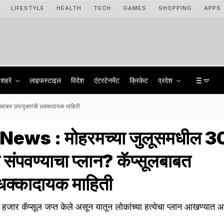
LIFESTYLE
HEALTH
TECH
GAMES
SHOPPING
APPS
शहरे
लाइफस्टाइल
विदेश
एंटरटेनमेंट
क्रिकेट
प्रदेश
ाबत उपायुक्तांची धक्कादायक माहिती
ws : मोहरमच्या जुलूसमधील 3
 संपवण्याचा प्लान? कॅप्सूलबाबत
ी धक्कादायक माहिती
४ हजार कॅप्सूल जप्त केले असून यातून लोकांच्या हत्येचा प्लान आखण्यात 