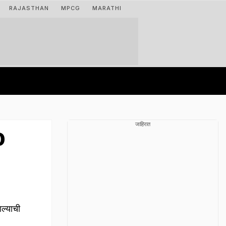
RAJASTHAN
MPCG
MARATHI
जाहिरात
0
आल्याची