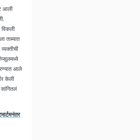
ोर आली
ली.
ूल विकली
ला ताब्यात
व्यक्तीची
प्सूलमध्ये
करण्यात आले
डर केली
 सांगितलं
मार्टमनंतर