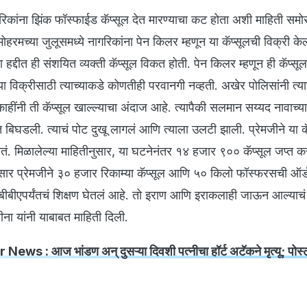
गरिकांना झिंक फॉस्फाईड कॅप्सूल देत मारण्याचा कट होता अशी माहिती सम
मोहरमच्या जुलूसमध्ये नागरिकांना पेन किलर म्हणून या कॅप्सूलची विक्री के
हद्दीत ही संशयित व्यक्ती कॅप्सूल विकत होती. पेन किलर म्हणून ही कॅप्स
ा विक्रीसाठी त्याच्याकडे कोणतीही परवानगी नव्हती. अखेर पोलिसांनी त्या
हींनी ती कॅप्सूल खाल्ल्याचा अंदाज आहे. त्यापैकी सलमान सय्यद नावाच्या 
येत बिघडली. त्याचं पोट दुखू लागलं आणि त्याला उलटी झाली. प्रेमजीने या कॅ
तं. मिळालेल्या माहितीनुसार, या घटनेनंतर १४ हजार ९०० कॅप्सूल जप्त 
नुसार प्रेमजीने ३० हजार रिकाम्या कॅप्सूल आणि ५० किलो फॉस्फरसची ऑर्
े बीबीएपर्यंतचं शिक्षण घेतलं आहे. तो इराण आणि इराकलाही जाऊन आल्याचं
ा यांनी याबाबत माहिती दिली.
ews : आज भांडण अन् दुसऱ्या दिवशी पत्नीचा हॉर्ट अटॅकने मृत्यू; पोस्ट