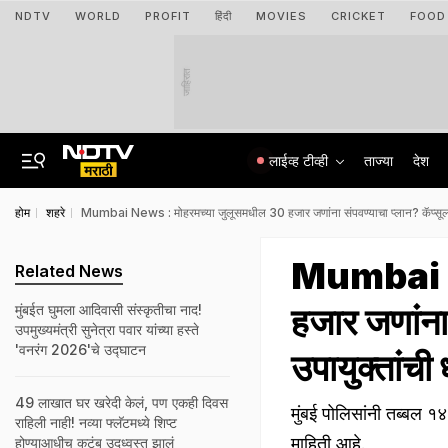
NDTV
WORLD
PROFIT
हिंदी
MOVIES
CRICKET
FOOD
जाहिरात
लाईव्ह टीव्ही
ताज्या
देश
होम
शहरे
Mumbai News : मोहरमच्या जुलूसमधील 30 हजार जणांना संपवण्याचा प्लान? कॅप्सूलब
Mumbai Ne
Related News
हजार जणांना
मुंबईत घुमला आदिवासी संस्कृतीचा नाद!
उपमुख्यमंत्री सुनेत्रा पवार यांच्या हस्ते
'वनरंग 2026'चे उद्घाटन
उपायुक्तांच
49 लाखात घर खरेदी केलं, पण एकही दिवस
मुंबई पोलिसांनी तब्बल १
राहिली नाही! नव्या फ्लॅटमध्ये शिप्ट
माहिती आहे.
होण्याआधीच कुटुंब उद्ध्वस्त झालं