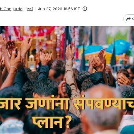
sh Gangurde
शहरे
Jun 27, 2026 16:56 IST
S