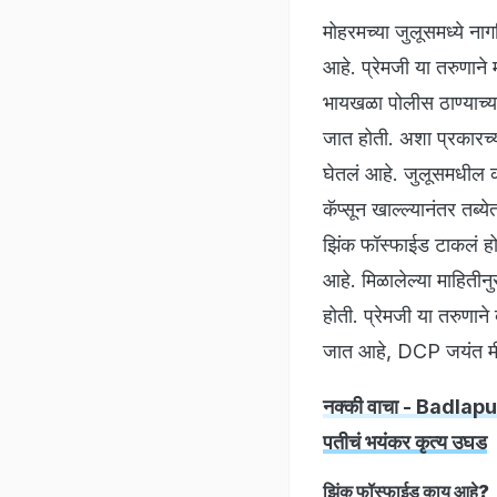
मोहरमच्या जुलूसमध्ये ना
आहे. प्रेमजी या तरुणाने 
भायखळा पोलीस ठाण्याच्या 
जात होती. अशा प्रकारच्य
घेतलं आहे. जुलूसमधील का
कॅप्सून खाल्ल्यानंतर तब्
झिंक फॉस्फाईड टाकलं हो
आहे. मिळालेल्या माहिती
होती. प्रेमजी या तरुणान
जात आहे, DCP जयंत मीन
नक्की वाचा - Badlapur N
पतीचं भयंकर कृत्य उघड
झिंक फॉस्फाईड काय आहे?