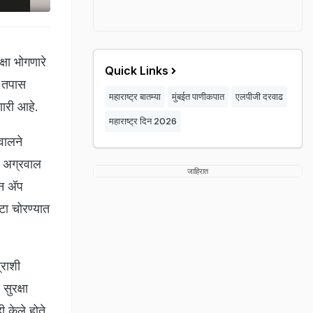
्षा भोगणारे
Quick Links
े तपास
महाराष्ट्र बातम्या
मुंबईत पाणीकपात
एलपीजी दरवाढ
णारी आहे.
महाराष्ट्र दिन 2026
वालने
त अग्रवाल
जाहिरात
न अ‍ॅप
टा चोरण्यात
्राशी
ुरक्षा
 केले होते,