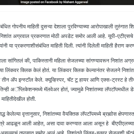
संबंधित गोपनीय माहिती दुसऱ्या देशाला पुरविण्याच्या आरोपाखाली तुरुंगात शिक
निक निशांत अग्रवाल प्रकरणात मोठी अपडेट समोर आली आहे. यूपी-एटीएसच
नी या प्रकरणाशीसंबंधित माहिती दिली. त्यांनी दिलेली माहिती हैराण कर
ला सांगितलं की, पाकिस्तानी महिला सेजलच्या सांगण्यावरून निशांत अग्र
्या लिंकवर क्लिक केलं होतं. या लिंकवर क्लिक केल्यानंतर सेजलने निशां
तीन अ‍ॅप इन्स्टॉल केले. क्यूव्हिस्पर, चॅट टू हायर आणि एक्स-ट्रस्ट हे ती
िन्ही अॅप्लिकेशनमध्ये मॅलवेअर होतं, ज्यामुळे निशांतच्या लॅपटॉपमधील डे
 माहितीदेखील होती.
ध केलेल्या वृत्तानुसार, निशांतच्या वैयक्तिक लॅपटॉपमध्ये ब्रह्मोस क्षेपणास्त
दपत्रे आढळून आली आहेत, असा दावा करण्यात आला असून हे बीएपीएलच्या स
ं असल्याचं तपासात समोर आलं आहे. निशांतने लिंक्ड-इनवर सेजलशी चॅटही