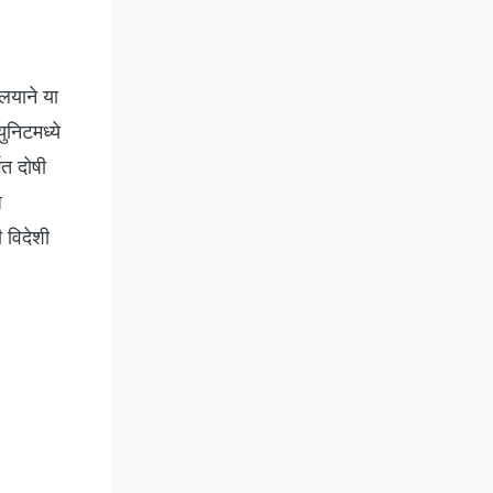
ालयाने या
ुनिटमध्ये
गत दोषी
ध
ी विदेशी