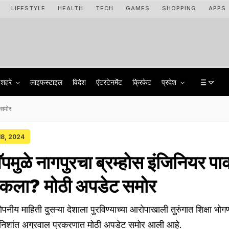
LIFESTYLE
HEALTH
TECH
GAMES
SHOPPING
APPS
शहरे
लाइफस्टाइल
विदेश
एंटरटेनमेंट
क्रिकेट
प्रदेश
 समोर
 18, 2024
ॅपमुळे नागपुरचा ब्रम्होस इंजिनियर पा
कला? मोठी अपडेट समोर
गोपनीय माहिती दुसऱ्या देशाला पुरविण्याच्या आरोपाखाली तुरुंगात शिक्षा भोगण
निक निशांत अग्रवाल प्रकरणात मोठी अपडेट समोर आली आहे.