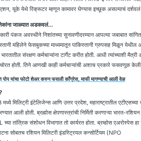
हिएशन, यूके येथे रिक्रूटर म्हणून कामावर घेण्यास इच्छूक असल्याचं दर्शवलं
अनेकांना जाळ्यात अडकवलं...
ारी पंकज अवस्थीने निशांतच्या सुनावणीदरम्यान आपल्या जबाबात सांगित
्तानी महिलेने फेसबुकच्या माध्यमातून पाकिस्तानी ग्रुपसह मिळून येथील
ती भारतातील संरक्षण कर्मचाऱ्यांना टार्गेट करीत होती. आधी त्यांच्याशी मैत्र
ा चोरत होती. तिने आणखी काही कर्मचाऱ्यांची अशाच प्रकारे फसवणूक केली
पोप यांचा फोटो शेअर करुन फसली काँग्रेस, माफी मागण्याची आली वेळ
?
्ये मिलिट्री इंटेलिजेन्स आणि उत्तर प्रदेश, महाराष्ट्रातील एटीएसच्या स
ात आली होती. ब्रह्मोस क्षेपणास्त्रांची निर्मिती करणाऱ्या भारत-रशियन 
या तांत्रिक संशोधन विभागात तो कार्यरत होता. ब्रम्होस एअरोस्पेस हा 
टना सोबतच रशियन मिलिटरी इंडस्ट्रियल कन्सोर्टियम (NPO