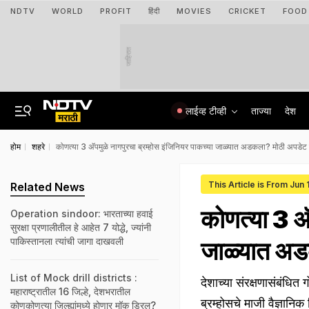
NDTV
WORLD
PROFIT
हिंदी
MOVIES
CRICKET
FOOD
जाहिरात
लाईव्ह टीव्ही
ताज्या
देश
होम
शहरे
कोणत्या 3 अ‍ॅपमुळे नागपुरचा ब्रम्होस इंजिनियर पाकच्या जाळ्यात अडकला? मोठी अपडेट
This Article is From Jun
Related News
कोणत्या 3 अ‍
Operation sindoor: भारताच्या हवाई
सुरक्षा प्रणालीतील हे आहेत 7 योद्धे, ज्यांनी
पाकिस्तानला त्यांची जागा दाखवली
जाळ्यात अड
List of Mock drill districts :
देशाच्या संरक्षणासंबंधित 
महाराष्ट्रातील 16 जिल्हे, देशभरातील
ब्रम्होसचे माजी वैज्ञा
कोणकोणत्या जिल्ह्यांमध्ये होणार मॉक ड्रिल?