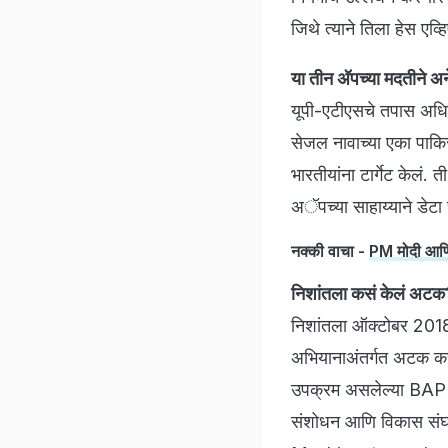
जिथे त्याने तिला हेस एव्
या तीन अ‍ॅपच्या मदतीने 
यूपी-एटीएसचे तपास अधिक
सेजल नावाच्या एका पाकिस
भारतीयांना टार्गेट केलं. 
अॅपच्या साहाय्याने डेट
नक्की वाचा -
PM मोदी आणि 
निशांतला कसं केलं अटक
निशांतला ऑक्टोबर 2018 मध
अभियानाअंतर्गत अटक करण्य
उपक्रम असलेल्या BAPL च्
संशोधन आणि विकास संघ