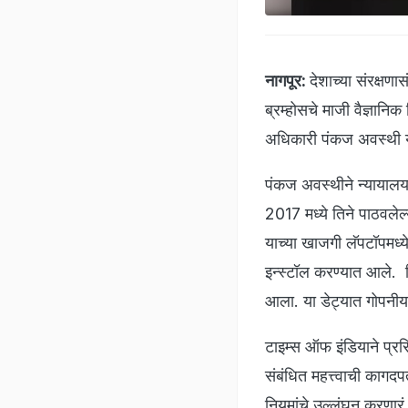
नागपूर:
देशाच्या संरक्षणा
ब्रम्होसचे माजी वैज्ञा
अधिकारी पंकज अवस्थी यां
पंकज अवस्थीने न्यायालया
2017 मध्ये तिने पाठवलेल
याच्या खाजगी लॅपटॉपमध्ये 
इन्स्टॉल करण्यात आले. त
आला. या डेट्यात गोपनीय
टाइम्स ऑफ इंडियाने प्रसिद्
संबंधित महत्त्वाची काग
नियमांचे उल्लंघन करणार