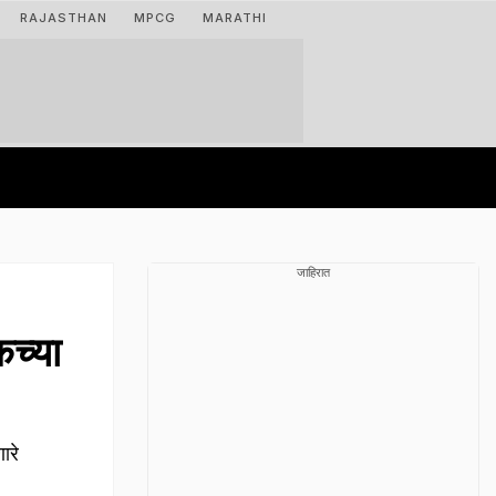
RAJASTHAN
MPCG
MARATHI
जाहिरात
कच्या
ारे