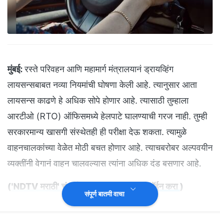
मुंबई:
रस्ते परिवहन आणि महामार्ग मंत्रालयानं ड्रायव्हिंग
लायसन्सबाबत नव्या नियमांची घोषणा केली आहे. त्यानुसार आता
लायसन्स काढणे हे अधिक सोपे होणार आहे. त्यासाठी तुम्हाला
आरटीओ (RTO) ऑफिसमध्ये हेलपाटे घालण्याची गरज नाही. तुम्ही
सरकारमान्य खासगी संस्थेतही ही परीक्षा देऊ शकता. त्यामुळे
वाहनचालकांच्या वेळेत मोठी बचत होणार आहे. त्याचबरोबर अल्पवयीन
व्यक्तींनी वेगानं वाहन चालवल्यास त्यांना अधिक दंड बसणार आहे.
(
'NDTV मराठी' चं अधिकृत व्हॉट्सअ‍ॅप चॅनल जॉईन करा
)
संपूर्ण बातमी वाचा
अल्पवयीन वाहनचालकांना मोठा दंड