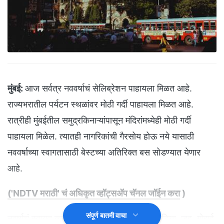
मुंबई:
आज सर्वत्र नववर्षाचं सेलिब्रेशन पाहायला मिळत आहे.
राज्यभरातील पर्यटन स्थळांवर मोठी गर्दी पाहायला मिळत आहे.
रात्रीही मुंबईतील समुद्रकिनाऱ्यांपासून मंदिरांमध्येही मोठी गर्दी
पाहायला मिळेल. त्यातही नागरिकांची गैरसोय होऊ नये यासाठी
नववर्षाच्या स्वागतासाठी बेस्टच्या अतिरिक्त बस सोडण्यात येणार
आहे.
('NDTV मराठी' चं अधिकृत व्हॉट्सअ‍ॅप चॅनल जॉईन करा
)
संपूर्ण बातमी वाचा
नवर्षाचं स्वागत करण्यासाठी मुंबईतील गेट वे ऑफ इंडिया, जुहू, गोराई,