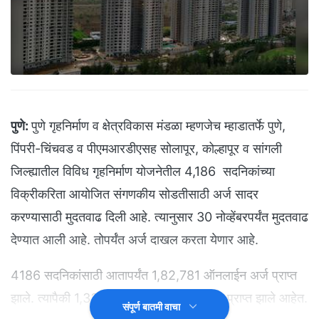
पुणे:
पुणे गृहनिर्माण व क्षेत्रविकास मंडळा म्हणजेच म्हाडातर्फे पुणे,
पिंपरी-चिंचवड व पीएमआरडीएसह सोलापूर, कोल्हापूर व सांगली
जिल्ह्यातील विविध गृहनिर्माण योजनेतील 4,186 सदनिकांच्या
विक्रीकरिता आयोजित संगणकीय सोडतीसाठी अर्ज सादर
करण्यासाठी मुदतवाढ दिली आहे. त्यानुसार 30 नोव्हेंबरपर्यंत मुदतवाढ
देण्यात आली आहे. तोपर्यंत अर्ज दाखल करता येणार आहे.
4186 सदनिकांसाठी आतापर्यंत 1,82,781 ऑनलाईन अर्ज प्राप्त
झाले. त्यापैकी 1,33,885 अर्ज अनामत रकमेसह प्राप्त झाले आहेत.
संपूर्ण बातमी वाचा