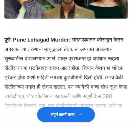
पुणे:
Pune Lohagad Murder:
लोहगडावरून कोसळून केतन
अग्रवाल या तरुणाचा मृत्यू झाला होता. हा अपघात असल्याचं
सुरूवातील दाखलण्यात आलं. मात्र प्रत्यक्षात हा अपघात नव्हता.
पोलीसांना या घटनेबाबत संशय आला होता. शिवाय केतन हा चांगला
ट्रेकर होता अशी माहिती त्याच्या कुटंबीयांनी दिली होती. त्याच वेळी
पोलीसांच्या मनात ही संशय दाटला. पण ज्यावेळी याचा शोध सुरू केला
त्यावेळी एक गोष्ट पोलीसांना खटकली आणि संपूर्ण केस 380
डिग्रीमध्ये फिरली. एक क्लू पोलीसांसाठी महत्वाचा ठरला आणि या
धक्कादायक खूनचा उलगडा झाला.
संपूर्ण बातमी वाचा
पोलीस अधिकारी संदीप सिंग गिल्ल यांनी या हत्येच्या पार्श्वभूमिवर