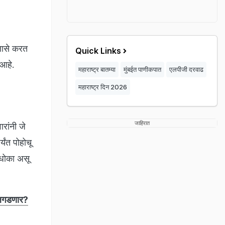
लासे करत
Quick Links
 आहे.
महाराष्ट्र बातम्या
मुंबईत पाणीकपात
एलपीजी दरवाढ
महाराष्ट्र दिन 2026
जाहिरात
रांनी जे
्यंत पोहोचू
 धोका असू
उलगडणार?