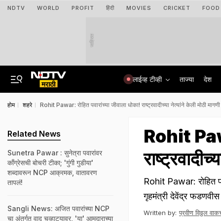
NDTV
WORLD
PROFIT
हिंदी
MOVIES
CRICKET
FOOD
जाहिरात
लाईव्ह टीव्ही
ताज्या
देश
होम
शहरे
Rohit Pawar: रोहित पवारांच्या जीवाला धोका! राष्ट्रवादीच्या नेत्यांने केली मोठी मागणी
Rohit Pawa
Related News
राष्ट्रवादीच्
Sunetra Pawar : सुनेत्रा पवारांवर
काँग्रेसची बोचरी टीका; 'गुंगी गुडीया'
शब्दावरून NCP आक्रमक, वातावरण
Rohit Pawar: रोहित पवा
तापलं!
गृहमंत्री देवेंद्र फडणवी
Sangli News: अजित पवारांच्या NCP
Written by:
प्रवीण विठ्ठल वाकच
चा अंतर्गत वाद चव्हाट्यावर, 'या' आमदाराच्या