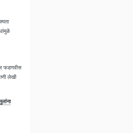
क्यता
ंमुळे
ेंद्र फडणवीस
ागणी लेखी
लांना