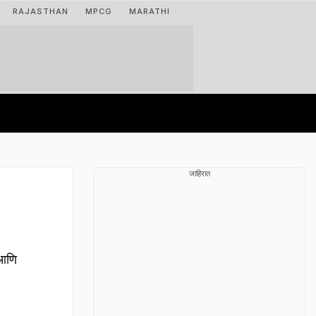
RAJASTHAN
MPCG
MARATHI
जाहिरात
!
 आणि