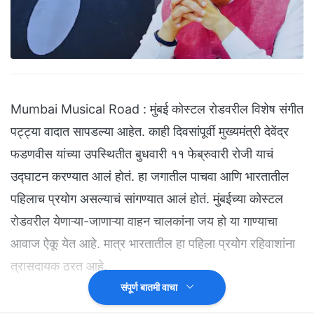
Mumbai Musical Road : मुंबई कोस्टल रोडवरील विशेष संगीत
पट्ट्या वादात सापडल्या आहेत. काही दिवसांपूर्वी मुख्यमंत्री देवेंद्र
फडणवीस यांच्या उपस्थितीत बुधवारी ११ फेब्रुवारी रोजी याचं
उद्घाटन करण्यात आलं होतं. हा जगातील पाचवा आणि भारतातील
पहिलाच प्रयोग असल्याचं सांगण्यात आलं होतं. मुंबईच्या कोस्टल
रोडवरील येणाऱ्या-जाणाऱ्या वाहन चालकांना जय हो या गाण्याचा
आवाज ऐकू येत आहे. मात्र भारतातील हा पहिला प्रयोग रहिवाशांना
त्रासदायक ठरत आहे.
संपूर्ण बातमी वाचा
सततच्या आवाजाचा त्रास, स्थानिक वैतागले...