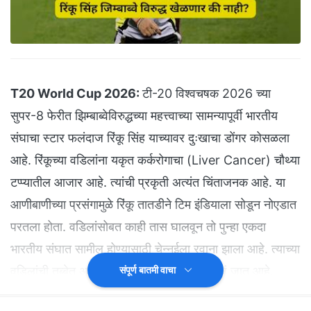
T20 World Cup 2026:
टी-20 विश्वचषक 2026 च्या
सुपर-8 फेरीत झिम्बाब्वेविरुद्धच्या महत्त्वाच्या सामन्यापूर्वी भारतीय
संघाचा स्टार फलंदाज रिंकू सिंह याच्यावर दुःखाचा डोंगर कोसळला
आहे. रिंकूच्या वडिलांना यकृत कर्करोगाचा (Liver Cancer) चौथ्या
टप्प्यातील आजार आहे. त्यांची प्रकृती अत्यंत चिंताजनक आहे. या
आणीबाणीच्या प्रसंगामुळे रिंकू तातडीने टिम इंडियाला सोडून नोएडात
परतला होता. वडिलांसोबत काही तास घालवून तो पुन्हा एकदा
भारतीय संघात सामील होण्यासाठी चेन्नईला रवाना झाला आहे. त्याच्या
वडिलांची तब्बेत अजूनही नाजूक असल्याचं सांगितलं जात आहे.
संपूर्ण बातमी वाचा
ग्रेटर नोएडा येथील यथार्थ हॉस्पिटलने जारी केलेल्या मेडिकल