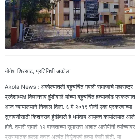
योगेश शिरसाट, प्रतिनिधी अकोला
Akola News : अकोल्यातली बहुचर्चित गवळी समाजाचे महाराष्ट्र
प्रदेशाध्यक्ष किशनराव हुंडीवाले यांच्या बहुचर्चित हत्याकांड प्रकरणात
आज न्यायालयाने निकाल दिला. ६ मे २०१९ रोजी एका प्रकरणाच्या
सुनावणीसाठी किशनराव हुंडीवाले हे धर्मदाय आयुक्त कार्यालयात आले
होते. दुपारी सुमारे १२ वाजताच्या सुमारास अज्ञात आरोपींनी त्यांच्यावर
प्राणघातक हल्ला करत अत्यंत निर्घृणपणे हत्या केली होती. या