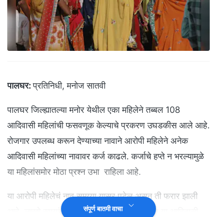
पालघर:
प्रतिनिधी, मनोज सातवी
पालघर जिल्ह्यातल्या मनोर येथील एका महिलेने तब्बल 108
आदिवासी महिलांची फसवणूक केल्याचे प्रकरण उघडकीस आले आहे.
रोजगार उपलब्ध करून देण्याच्या नावाने आरोपी महिलेने अनेक
आदिवासी महिलांच्या नावावर कर्ज काढले. कर्जाचे हप्ते न भरल्यामुळे
या महिलांसमोर मोठा प्रश्न उभा राहिला आहे.
या आरोपी महिलेचं नाव सुमय्या यासर पटेल असून ती फरार झाली
संपूर्ण बातमी वाचा
आहे. लाखो रुपयांचं कर्ज कसं फेडायच, असा प्रश्न या आदिवासी