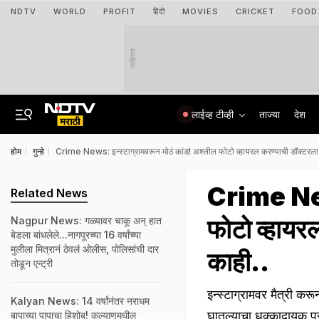
NDTV
WORLD
PROFIT
हिंदी
MOVIES
CRICKET
FOOD
जाहिरात
लाईव्ह टीव्ही
ताज्या
देश
होम
गुन्हे
Crime News: इन्स्टाग्रामवरून मोठं कांड! अश्लील फोटो व्हायरल करण्याची डॉक्टरला 
Crime News
Related News
फोटो व्हायर
Nagpur News: गळ्यावर चाकू अन् हात
बेडला बांधलेले...नागपूरच्या 16 वर्षांच्या
मुलीला मित्रानं ठेवलं ओलीस, पोलिसांची दार
काही..
तोडून एन्ट्री
इन्स्टाग्रामवर मैत्री क
Kalyan News: 14 वर्षांनंतर नराधम
घातल्याचा धक्कादायक प
बापाच्या पापाचा हिशोब! कल्याणमधील