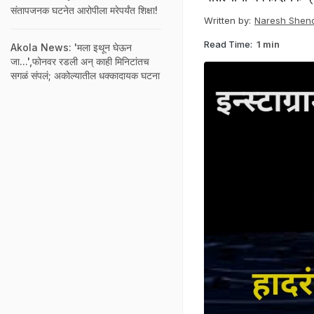
संतापजनक घटनेत आरोपीला मरेपर्यंत शिक्षा!
Written by:
Naresh Shen
Read Time:
1 min
Akola News: 'मला इथून घेऊन
जा...',फोनवर रडली अन् काही मिनिटांतच
सगळं संपलं; अकोल्यातील धक्कादायक घटना