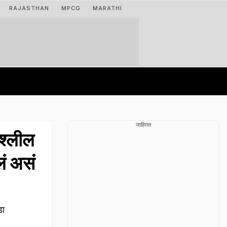
RAJASTHAN
MPCG
MARATHI
जाहिरात
श्लील
लं असं
डा