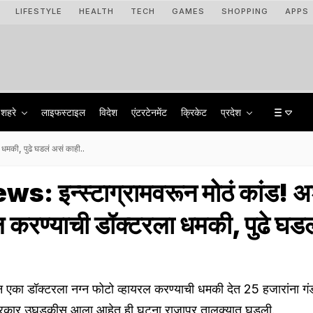
LIFESTYLE
HEALTH
TECH
GAMES
SHOPPING
APPS
शहरे
लाइफस्टाइल
विदेश
एंटरटेनमेंट
क्रिकेट
प्रदेश
धमकी, पुढे घडलं असं काही..
: इन्स्टाग्रामवरून मोठं कांड! अ
ल करण्याची डॉक्टरला धमकी, पुढे घड
रून एका डॉक्टरला नग्न फोटो व्हायरल करण्याची धमकी देत 25 हजारांना गं
्रकार उघडकीस आला आहेत.ही घटना राजापूर तालुक्यात घडली.