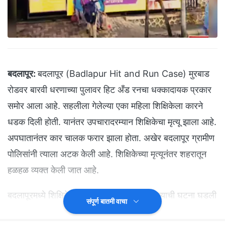
बदलापूर:
बदलापूर (Badlapur Hit and Run Case) मुरबाड
रोडवर बारवी धरणाच्या पुलावर हिट अँड रनचा धक्कादायक प्रकार
समोर आला आहे. सहलीला गेलेल्या एका महिला शिक्षिकेला कारने
धडक दिली होती. यानंतर उपचारादरम्यान शिक्षिकेचा मृत्यू झाला आहे.
अपघातानंतर कार चालक फरार झाला होता. अखेर बदलापूर ग्रामीण
पोलिसांनी त्याला अटक केली आहे. शिक्षिकेच्या मृत्यूनंतर शहरातून
हळहळ व्यक्त केली जात आहे.
बदलापूरमध्ये शिक्षिकेचा हिट अँड रनमध्ये मृत्यू झाल्याची घटना घडली
संपूर्ण बातमी वाचा
आहे. या घटनेनंतर पळून गेलेल्या कार चालकाला बदलापूर ग्रामीण