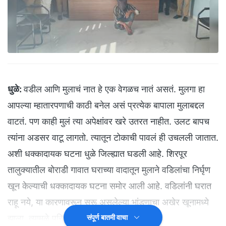
धुळे:
वडील आणि मुलाचं नात हे एक वेगळच नातं असतं. मुलगा हा
आपल्या म्हातारपणाची काठी बनेल असं प्रत्येक बापाला मुलाबद्दल
वाटतं. पण काही मुलं त्या अपेक्षांवर खरे उतरत नाहीत. उलट बापच
त्यांना अडसर वाटू लागतो. त्यातून टोकाची पावलं ही उचलली जातात.
अशी धक्कादायक घटना धुळे जिल्ह्यात घडली आहे. शिरपूर
तालुक्यातील बोराडी गावात घराच्या वादातून मुलाने वडिलांचा निर्घृण
खून केल्याची धक्कादायक घटना समोर आली आहे. वडिलांनी घरात
राहू नये, या कारणावरून सुरू असलेल्या भांडणाचा अखेर खूनामध्ये
झाला. त्यामुळे परिसरात एकच खळबळ उडाली आहे.
संपूर्ण बातमी वाचा