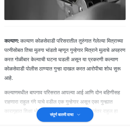
कल्याण:
कल्याण कोळसेवाडी परिसरातील तुरुंगात गेलेल्या मित्राच्या
पत्नीसोबत तिचा मुलगा भांडतो म्हणून गुन्हेगार मित्राने मुलाचे अपहरण
करत गोळीबार केल्याची घटना घडली असून या प्रकरणी कल्याण
कोळसेवाडी पोलीस ठाण्यात गुन्हा दाखल करत आरोपीचा शोध सुरू
आहे.
कल्याणमधील बापगाव परिसरात आपल्या आई आणि दोन बहिणीसह
राहणारा राहुल गंगे याचे वडील एक गुन्हेगार असून एका गुन्ह्यात
कारागृहात शिक्षा भोगत आहेत. मात्र जेलमध्ये गेल्यानंतर राहुल हा
संपूर्ण बातमी वाचा
घरात कायमच आई-सह पत्नीला मारहाण करतो. रविवारी सकाळी
राहुल याने आईला मारहाण केली ही माहिती त्यांच्यासोबत राहणाऱ्या