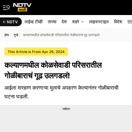
लाईव्ह टीव्ही
ताज्या
देश
शहरे
लाइफस्टाइल
विदेश
एं
NDTV
होम
गुन्हे
कल्याणमधील कोळसेवाडी परिसरातील गोळीबाराचं गूढ उलगडलं!
This Article is From Apr 29, 2024
कल्याणमधील कोळसेवाडी परिसरातील
गोळीबाराचं गूढ उलगडलं!
आईला मारहाण करणाऱ्या मुलाचे अपहरण केल्यानंतर गोळीबाराची
घटना घडली.
जाहिरात