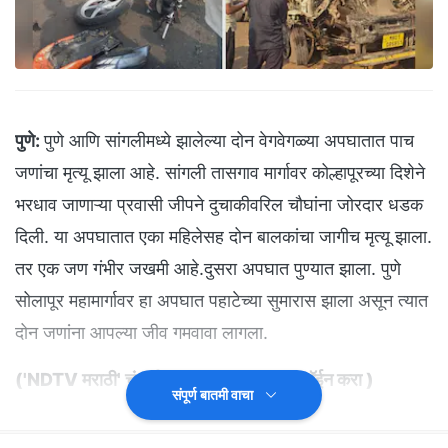
पुणे:
पुणे आणि सांगलीमध्ये झालेल्या दोन वेगवेगळ्या अपघातात पाच
जणांचा मृत्यू झाला आहे. सांगली तासगाव मार्गावर कोल्हापूरच्या दिशेने
भरधाव जाणाऱ्या प्रवासी जीपने दुचाकीवरिल चौघांना जोरदार धडक
दिली. या अपघातात एका महिलेसह दोन बालकांचा जागीच मृत्यू झाला.
तर एक जण गंभीर जखमी आहे.दुसरा अपघात पुण्यात झाला. पुणे
सोलापूर महामार्गावर हा अपघात पहाटेच्या सुमारास झाला असून त्यात
दोन जणांना आपल्या जीव गमवावा लागला.
('NDTV मराठी' चं अधिकृत व्हॉट्सअ‍ॅप चॅनल जॉईन करा
)
संपूर्ण बातमी वाचा
सांगली तासगाव मार्गावर कोल्हापूरच्या दिशेने एक प्रवासी जीप भरधाव
वेगाने जात होती. त्यावेळी त्या समोर एक दुचाकी होती. दुचाकीवर चौघे