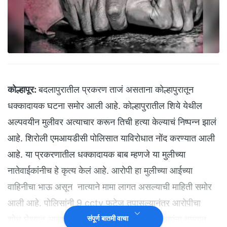
कोल्हापूर:
बदलापुरातील प्रकरण ताजं असताना कोल्हापुरातून
धक्कादायक घटना समोर आली आहे. कोल्हापुरातील शिये येथील
अल्पवयीन मुलीवर अत्याचार करून तिची हत्या केल्याचं निष्पन्न झालं
आहे. शिरोली एमआयडीसी पोलिसात याविरोधात नोंद करण्यात आली
आहे. या प्रकरणातील धक्कादायक बाब म्हणजे या मुलीच्या
नातेवाईकांनीच हे कृत्य केलं आहे. आरोपी हा मुलीच्या आईच्या
वाहिनीचा भाऊ असून नात्याने मामा लागत असल्याची माहिती समोर
आली आहे. पोलिसांनी 9 cctv फुटेज तपासल्यानंतर आरोपीचा
शोध घेण्यात आला. या प्रकरणात आतापर्यंत सहा जणांना ताब्यात
संपूर्ण बातमी वाचा