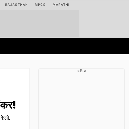
RAJASTHAN
MPCG
MARATHI
जाहिरात
ंकर!
 केली.