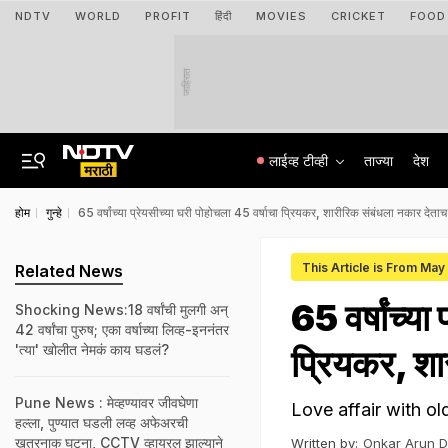
NDTV
WORLD
PROFIT
हिंदी
MOVIES
CRICKET
FOOD
जाहिरात
लाईव्ह टीव्ही
ताज्या
देश
होम
गुन्हे
65 वर्षांच्या प्रेयसीच्या घरी पोहोचला 45 वर्षाचा प्रियकर, शारीरिक संबंधला नकार देत
This Article is From May
Related News
65 वर्षांच्या
Shocking News:18 वर्षांची मुलगी अन्
42 वर्षांचा पुरुष; एका वर्षाच्या लिव्ह-इननंतर
'त्या' खोलीत नेमकं काय घडलं?
प्रियकर, शा
Pune News : मेव्हण्यावर जीवघेणा
Love affair with old wo
हल्ला, पुण्यात घडली लव्ह अफेअरची
खतरनाक घटना, CCTV व्हायरल झाल्याने
Written by:
Onkar Arun 