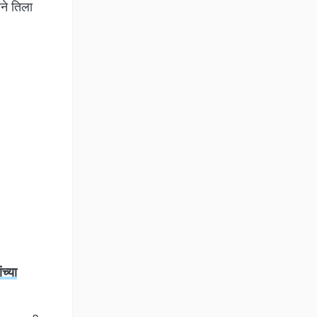
ीने तिला
च्या