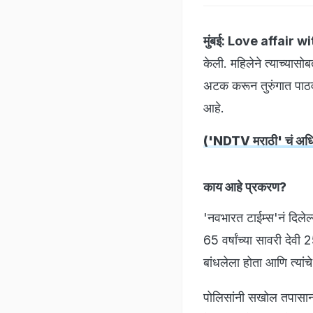
मुंबई:
Love affair w
केली. महिलेने त्याच्यासो
अटक करून तुरुंगात पाठवल
आहे.
('NDTV मराठी' चं अधिक
काय आहे प्रकरण?
'नवभारत टाईम्स'नं दिलेल्
65 वर्षांच्या सावरी देवी
बांधलेला होता आणि त्यांच
पोलिसांनी सखोल तपासानं