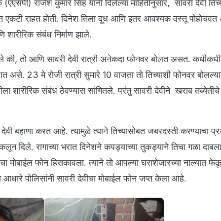
(एएसपी) राजेश कुमार सिंह यांनी दिलेल्या माहितीनुसार, सावरी देवी तिच
रात एकटी राहत होती. दिनेश तिला दूध आणि इतर आवश्यक वस्तू पोहोचवत 
णि शारीरिक संबंध निर्माण झाले.
ितले की, तो आणि सावरी देवी रात्री अनेकदा फोनवर बोलत असत. कधीकधी
जात असे. 23 मे रोजी रात्री सुमारे 10 वाजता तो तिच्याशी फोनवर बोलल्या
ेवीला शारीरिक संबंध ठेवण्यास सांगितले. परंतु सावरी देवीने खराब तब्येतीच
देवी बहाणा करत आहे. त्यामुळे त्याने तिच्यासोबत जबरदस्ती करण्याचा प्र
ढकलून दिले. रागाच्या भरात दिनेशने कपड्याच्या तुकड्याने तिचा गळा दाबल
वीचा मोबाईल फोन हिसकावला. त्याने तो आपल्या घराशेजारच्या नाल्यात फेक
ा आधारे पोलिसांनी सावरी देवीचा मोबाईल फोन जप्त केला आहे.