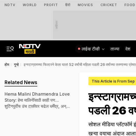
NDTV
WORLD
PROFIT
हिंदी
MOVIES
CRICKET
FOOD
जाहिरात
लाईव्ह टीव्ही
ताज्या
देश
होम
गुन्हे
इन्स्टाग्रामच्या फिल्टरने केला घात! 52 वर्षांची महिला पडली 26 वर्षांच्या तरुणाच्या प्र
This Article is From Sep
Related News
इन्स्टाग्राम
Hema Malini Dharmendra Love
Story: हेमा मालिनींसाठी काही पण...
शुटिंगपूर्वीच उंच टाकीवर चढेल धर्मेंद्र, अन्...
पडली 26 वर्ष
सोशल मीडिया प्लॅटफॉर्म 
खऱ्या वयाचा अंदाज आला