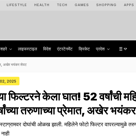
LIFESTYLE
HEALTH
TECH
GAMES
SHOPPING
APPS
शहरे
लाइफस्टाइल
विदेश
एंटरटेनमेंट
क्रिकेट
प्रदेश
ेमात, अखेर भयंकर शेवट
 02, 2025
च्या फिल्टरने केला घात! 52 वर्षांची मह
ांच्या तरुणाच्या प्रेमात, अखेर भयंक
इंस्टाग्रामवर दोघांची ओळख झाली. महिलेने फोटो फिल्टर वापरल्यामुळे तरु
 नाही