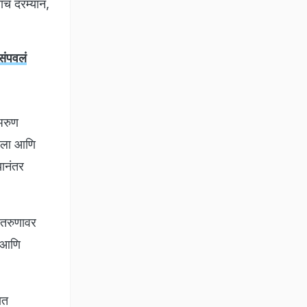
ाच दरम्यान,
संपवलं
अरुण
हिला आणि
यानंतर
े तरुणावर
ा आणि
ात