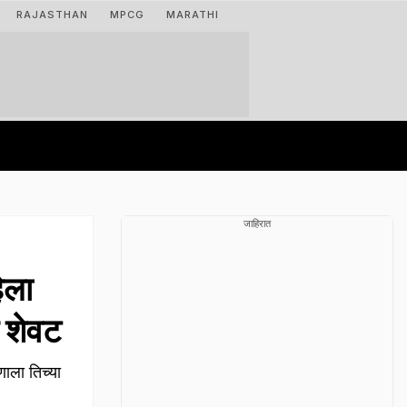
RAJASTHAN
MPCG
MARATHI
जाहिरात
िला
र शेवट
णाला तिच्या