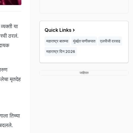
्यक्ती या
Quick Links
शस्वी ठरलं.
महाराष्ट्र बातम्या
मुंबईत पाणीकपात
एलपीजी दरवाढ
ादायक
महाराष्ट्र दिन 2026
 अरुण
जाहिरात
ेचा मृतदेह
णाला तिच्या
 बदलले.