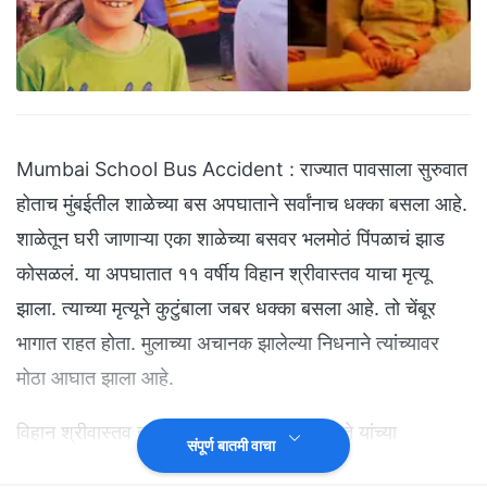
Mumbai School Bus Accident : राज्यात पावसाला सुरुवात
होताच मुंबईतील शाळेच्या बस अपघाताने सर्वांनाच धक्का बसला आहे.
शाळेतून घरी जाणाऱ्या एका शाळेच्या बसवर भलमोठं पिंपळाचं झाड
कोसळलं. या अपघातात ११ वर्षीय विहान श्रीवास्तव याचा मृत्यू
झाला. त्याच्या मृत्यूने कुटुंबाला जबर धक्का बसला आहे. तो चेंबूर
भागात राहत होता. मुलाच्या अचानक झालेल्या निधनाने त्यांच्यावर
मोठा आघात झाला आहे.
विहान श्रीवास्तव हा विद्यार्थी आमदार तुकाराम काते यांच्या
संपूर्ण बातमी वाचा
सोसायटीत राहत होता. पालिकेच्या गैरकारभारामुळे हा प्रकार