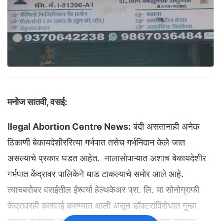
मनोज सातवी, वसई:
Ilegal Abortion Centre News:
बंदी असतानाही अनेक
ठिकाणी बेकायदेशीररित्या गर्भपात तसेच गर्भनिदान केले जात
असल्याचे प्रकार घडत आहेत. नालासोपाऱ्यात अशाच बेकायदेशीर
गर्भपात केंद्रावर पालिकेने धाड टाकल्याचे समोर आले आहे.
त्याचबरोबर वसईतील ईश्वर्या हेल्थकेअर प्रा. लि. या सोनोग्राफी
केंद्रावरही कारवाई करण्यात आली असून डॉक्टरांविरोधात गुन्हा