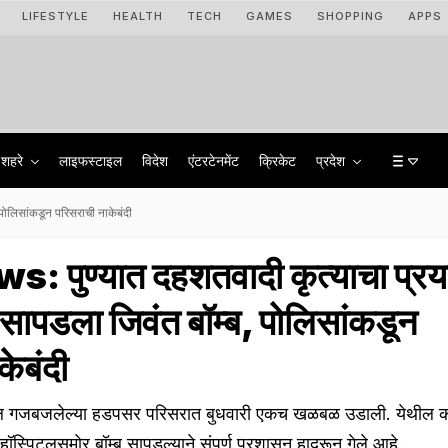
LIFESTYLE
HEALTH
TECH
GAMES
SHOPPING
APPS
शहरे
लाइफस्टाइल
विदेश
एंटरटेनमेंट
क्रिकेट
प्रदेश
ोलिसांकडून परिसराची नाकेबंदी
 पुण्यात दहशतवादी कृत्याचा प्रय
सापडला जिवंत बॉम्ब, पोलिसांकडून
केबंदी
 गजबजलेल्या हडपसर परिसरात बुधवारी एकच खळबळ उडाली. येथील का
हॉस्पिटलसमोर बॉम्ब सापडल्याने संपूर्ण प्रशासन हादरून गेले आहे.