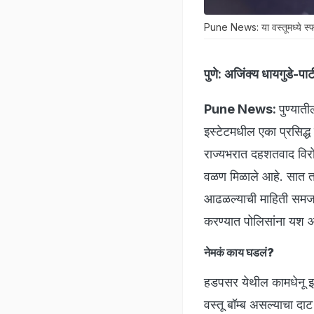
Pune News: या वस्तूमध्ये स्
पुणे:
अजिंक्य धायगुडे-पाट
Pune News:
पुण्या
इस्टेटमधील एका प्रसिद्ध 
राज्यभरात दहशतवाद विरो
वळण मिळाले आहे. सात तास
आढळल्याची माहिती समजताच
करण्यात पोलिसांना यश आल
नेमकं काय घडलं?
हडपसर येथील कामधेनू इस
वस्तू बॉम्ब असल्याचा 