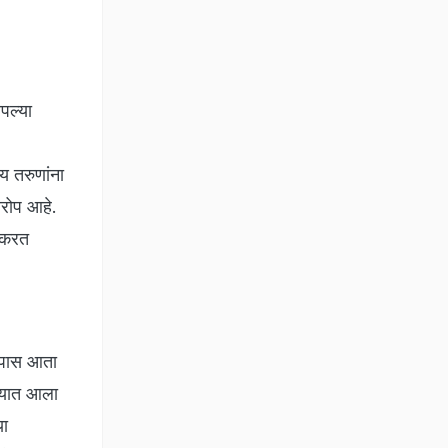
पल्या
य तरुणांना
रोप आहे.
म करत
 तपास आता
्यात आला
या