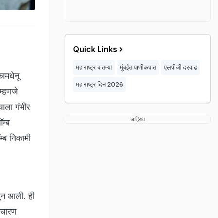
Quick Links
महाराष्ट्र बातम्या
मुंबईत पाणीकपात
एलपीजी दरवाढ
ामधेनू
महाराष्ट्र दिन 2026
म्हणजे
ाला गंभीर
जाहिरात
म्ब
म्ब निकामी
ळून आली. ही
ाचारण