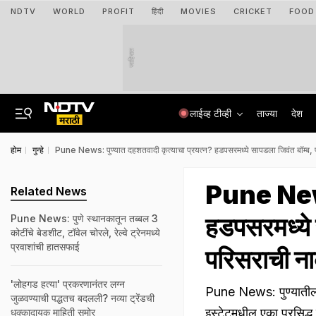
NDTV
WORLD
PROFIT
हिंदी
MOVIES
CRICKET
FOOD
जाहिरात
लाईव्ह टीव्ही
ताज्या
देश
होम
गुन्हे
Pune News: पुण्यात दहशतवादी कृत्याचा प्रयत्न? हडपसरमध्ये सापडला जिवंत बॉम्ब, प
Pune News:
Related News
हडपसरमध्ये 
Pune News: पुणे स्थानकातून तब्बल 3
कोटींचे बेडशीट, टॉवेल चोरले, रेल्वे ट्रेनमध्ये
प्रवाशांची हातसफाई
परिसराची ना
'लोहगड हत्या' प्रकरणानंतर लग्न
Pune News: पुण्यातील
जुळवण्याची पद्धतच बदलली? नव्या ट्रेंडची
इस्टेटमधील एका प्रसिद्ध 
धक्कादायक माहिती समोर