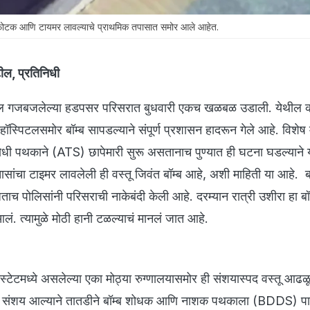
फोटक आणि टायमर लावल्याचे प्राथमिक तपासात समोर आले आहेत.
ील, प्रतिनिधी
तील गजबजलेल्या हडपसर परिसरात बुधवारी एकच खळबळ उडाली. येथील क
हॉस्पिटलसमोर बॉम्ब सापडल्याने संपूर्ण प्रशासन हादरून गेले आहे. विशेष 
धी पथकाने (ATS) छापेमारी सुरू असतानाच पुण्यात ही घटना घडल्याने य
ांचा टाइमर लावलेली ही वस्तू जिवंत बॉम्ब आहे, अशी माहिती या आहे. बॉ
 पोलिसांनी परिसराची नाकेबंदी केली आहे. दरम्यान रात्री उशीरा हा बॉ
ं. त्यामुळे मोठी हानी टळल्याचं मानलं जात आहे.
्टेटमध्ये असलेल्या एका मोठ्या रुग्णालयासमोर ही संशयास्पद वस्तू आढ
दाट संशय आल्याने तातडीने बॉम्ब शोधक आणि नाशक पथकाला (BDDS) प