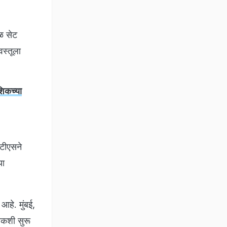
ळ सेट
स्तूला
िकच्या
एटीएसने
या
आहे. मुंबई,
ौकशी सुरू