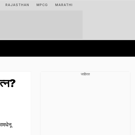
RAJASTHAN
MPCG
MARATHI
जाहिरात
त्न?
मधेनू