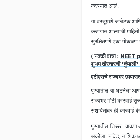
करण्यात आले.
या वस्तूमध्ये स्फोटक आ
करण्यात आल्याची माहिती
सुरक्षितपणे एका मोकळ्य
( नक्की वाचा :
NEET pap
शुभम खैरनारची 'कुंडली'
एटीएसचे राज्यभर छापासत
पुण्यातील या घटनेला आण
राज्यभर मोठी कारवाई सुर
संशयितांवर ही कारवाई क
पुण्यातील शिरूर, चाकण आ
अकोला, नांदेड, नाशिक 