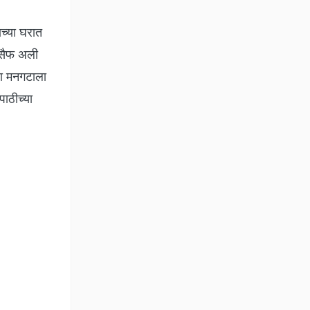
च्या घरात
 सैफ अली
या मनगटाला
ाठीच्या