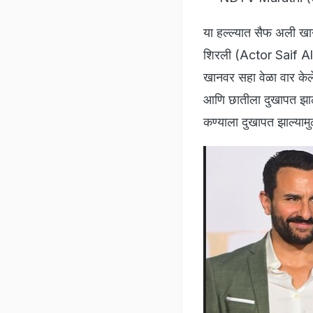
या हल्ल्यात सैफ अली खान
शिरली (Actor Saif Ali
खानवर सहा वेळा वार केले
आणि छातीला दुखापत झाली
कण्याला दुखापत झाल्यामु