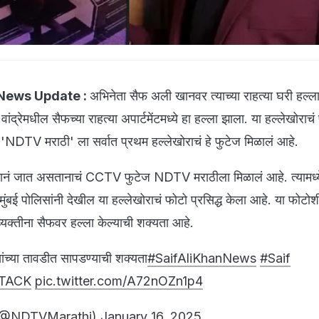
 News Update :
अभिनेता सैफ अली खानवर त्याच्या राहत्या घरी हल्ल
ांद्रेमधील सैफच्या राहत्या अपार्टमेंटमध्ये हा हल्ला झाला. या हल्लेखोराचं
DTV मराठी' ला सर्वात प्रथम हल्लेखोराचं हे फुटेज मिळालं आहे.
यानं जात असतानाचं CCTV फुटेज NDTV मराठीला मिळालं आहे. त्यामध्य
मुंबई पोलिसांनी देखील या हल्लेखोराचं फोटो प्रसिद्ध केला आहे. या फोटोश
व्यक्तीना सैफवर हल्ला केल्याची शक्यता आहे.
ंच्या तावडीत सापडण्याची शक्यता
#SaifAliKhanNews
#Saif
TACK
pic.twitter.com/A72nOZn1p4
(@NDTVMarathi)
January 16, 2025