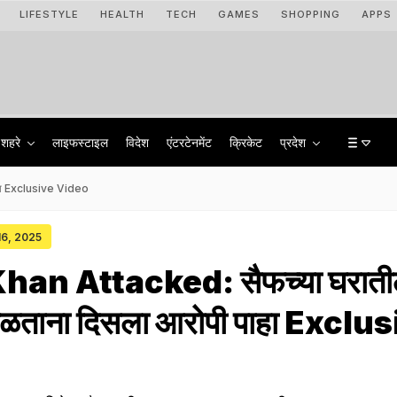
LIFESTYLE
HEALTH
TECH
GAMES
SHOPPING
APPS
शहरे
लाइफस्टाइल
विदेश
एंटरटेनमेंट
क्रिकेट
प्रदेश
ाहा Exclusive Video
 16, 2025
Khan Attacked: सैफच्या घरात
 पळताना दिसला आरोपी पाहा Exclu