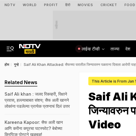
NDTV
WORLD
PROFIT
हिंदी
MOVIES
CRICKET
FOOD
जाहिरात
लाईव्ह टीव्ही
ताज्या
देश
होम
गुन्हे
Saif Ali Khan Attacked: सैफच्या घरातील जिन्यावरुन पळताना दिसला आरोपी प
This Article is From Jan
Related News
Saif Ali 
Saif Ali khan : जलद रिकव्हरी, रिक्षाने
प्रवास, हल्ल्याबाबत संशय; सैफ अली खानने
लोकांना पडलेल्या प्रत्येक प्रश्नाचं दिलं उत्तर
जिन्यावरुन
Video
Kareena Kapoor: सैफ अली खान
आणि करीना कपूरचा घटस्फोट? बेबोच्या
क्रिप्टिक पोस्टने खळबळ!