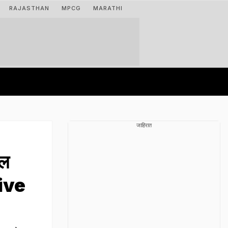
RAJASTHAN
MPCG
MARATHI
जाहिरात
ील
sive