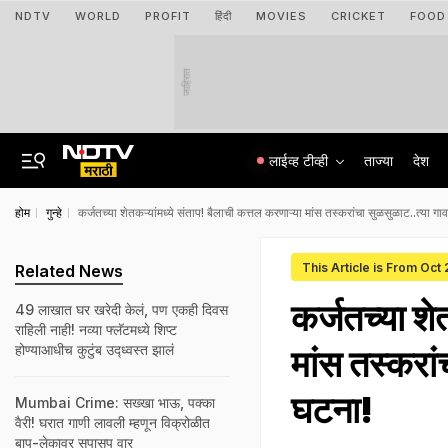
NDTV
WORLD
PROFIT
हिंदी
MOVIES
CRICKET
FOOD
जाहिरात
लाईव्ह टीव्ही
ताज्या
देश
होम
गुन्हे
कर्जतच्या शेतकऱ्यांमध्ये संताप! बैलाची कत्तल करणाऱ्या मांस तस्करांचा सुळसुळाट..त्या
This Article is From Oct
Related News
कर्जतच्या शे
49 लाखात घर खरेदी केलं, पण एकही दिवस
राहिली नाही! नव्या फ्लॅटमध्ये शिप्ट
होण्याआधीच कुटुंब उद्ध्वस्त झालं
मांस तस्करा
घटना!
Mumbai Crime: सख्खा भाऊ, पक्का
वैरी! घरात गाणी लावली म्हणून विक्रोळीत
बाप-लेकावर सपासप वार