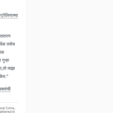
्रेलियाच्या
वातावरण
्थिक तसेच
काळ
गुन्हा
ा,तो माझा
िळेल.”
क्तांची
eral Crime
,
ughtered In