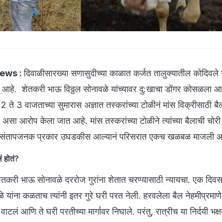
News :
दिवाळीसारख्या सणासुदीच्या काळात कर्जत तालुक्यातील कोदिवले
हे. शेतकरी भाऊ विठ्ठल सोनावळे यांच्यावर दु:खाचा डोंगर कोसळला आ
2 ते 3 वाजताच्या सुमारास अज्ञात तस्करांच्या टोळीनं मांस विक्रीसाठी बै
 असा आरोप केला जात आहे. मांस तस्करांच्या टोळीने त्यांच्या बैलाची चोर
चा हा संतापजनक प्रकार उघडकीस आल्यानं परिसरात एकच खळबळ माजली 
ं होतं?
शेतकरी भाऊ सोनावळे दररोज गुरांना शेतात चरण्यासाठी न्यायचा. एक दिवस
ळे यांना कळताच त्यांनी इतर गुरे घरी परत नेली. हरवलेला बैल नेहमीप्रमाण
ाटलं आणि ते घरी परतीच्या मार्गावर निघाले. परंतु, रात्रीच या निर्दयी भक्ष