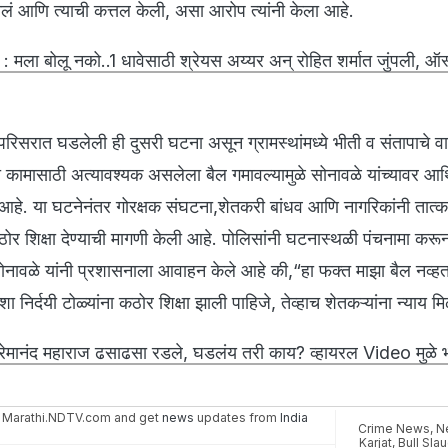
लं आणि त्याची कत्तल केली, असा आरोप त्यांनी केला आहे.
 मला बोलू नको..1 धावेसाठी श्रेयस अय्यर अन् रोहित शर्मात जुंपली, ऑस्ट
 परिसरात घडलेली ही दुसरी घटना असून ग्रामस्थांमध्ये भीती व संतापाचे 
्या कामासाठी अत्यावश्यक असलेला बैल गमावल्यामुळे सोनावळे यांच्यावर आर
े. या घटनेनंतर गोरक्षक संघटना,शेतकरी बांधव आणि नागरिकांनी तात्
शिक्षा देण्याची मागणी केली आहे. पोलिसांनी घटनास्थळी पंचनामा करून 
ावळे यांनी प्रशासनाला आवाहन केले आहे की,“हा फक्त माझा बैल नव्हत
 निर्दयी टोळ्यांना कठोर शिक्षा झाली पाहिजे, तेव्हाच शेतकऱ्यांना न्याय म
प्रेमानंद महाराज ढसाढसा रडले, घडलंय तरी काय? व्हायरल Video मुळे भ
 Marathi.NDTV.com and get
news
updates from
India
Crime News
,
N
Karjat
,
Bull Sla