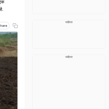
 एक
े.
जाहिरात
hare
जाहिरात