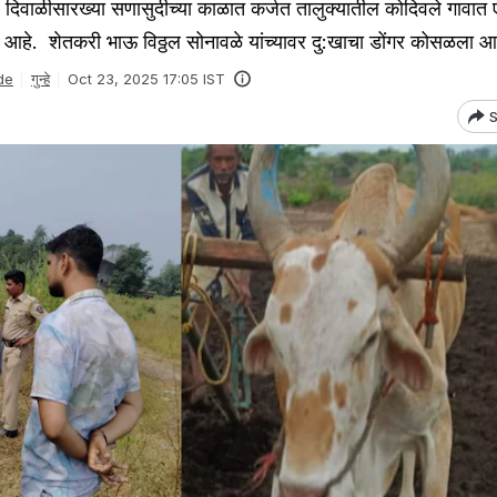
वाळीसारख्या सणासुदीच्या काळात कर्जत तालुक्यातील कोदिवले गावात
हे. शेतकरी भाऊ विठ्ठल सोनावळे यांच्यावर दु:खाचा डोंगर कोसळला आह
de
गुन्हे
Oct 23, 2025 17:05 IST
S