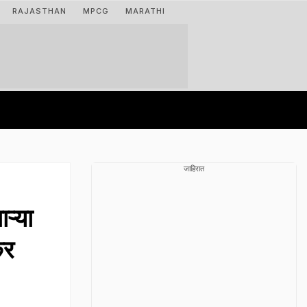
RAJASTHAN
MPCG
MARATHI
जाहिरात
ऱ्या
कर