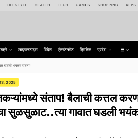
LIFESTYLE
HEALTH
TECH
GAMES
SHOPPING
APPS
शहरे
लाइफस्टाइल
विदेश
एंटरटेनमेंट
क्रिकेट
प्रदेश
 गावात घडली भयंकर घटना!
 23, 2025
तकऱ्यांमध्ये संताप! बैलाची कत्तल करणा
ंचा सुळसुळाट..त्या गावात घडली भयं