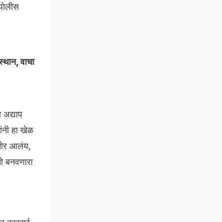
 पोलीस
स्थान, वाचा
 अद्याप
ांनी हा खेळ
मोर आलंय,
ीओ बनवणारा