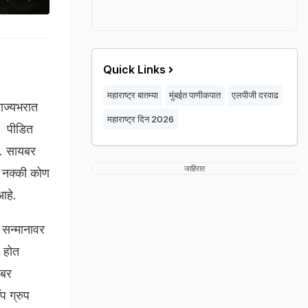
Quick Links
महाराष्ट्र बातम्या
मुंबईत पाणीकपात
एलपीजी दरवाढ
ाज्यभरात
महाराष्ट्र दिन 2026
. पीडित
े. सायबर
जाहिरात
ओ नक्की कोण
आहे.
 सन्मानावर
ल होत
यबर
प ग्रुप