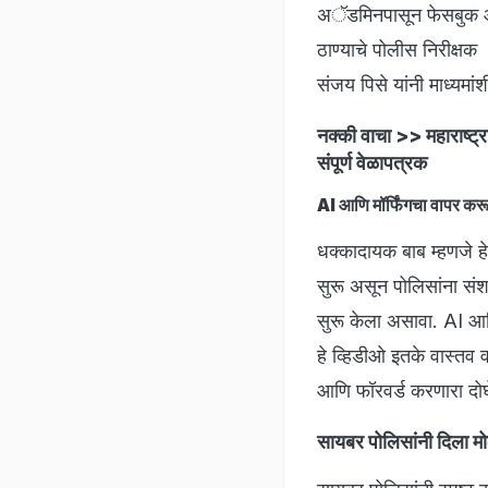
अॅडमिनपासून फेसबुक आण
ठाण्याचे पोलीस निरीक्षक
संजय पिसे यांनी माध्यमा
नक्की वाचा >>
महाराष्ट
संपूर्ण वेळापत्रक
AI आणि मॉर्फिंगचा वापर कर
धक्कादायक बाब म्हणजे ह
सुरू असून पोलिसांना संश
सुरू केला असावा. AI आण
हे व्हिडीओ इतके वास्तव 
आणि फॉरवर्ड करणारा दोघे
सायबर पोलिसांनी दिला म