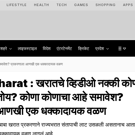
LIFESTYLE
HEALTH
TECH
GAMES
SHOPPING
APPS
शहरे
लाइफस्टाइल
विदेश
एंटरटेनमेंट
क्रिकेट
प्रदेश
 समावेश? प्रकरणाला आणखी एक धक्कादायक वळण
rat : खरातचे व्हिडीओ नक्की को
तोय? कोणा कोणाचा आहे समावेश?
 आणखी एक धक्कादायक वळण
बाबा खरात प्रकरणाने राज्यभरात संतापाची लाट उसळली असतानाच आता
क्कादायक वळण लागलं आहे.