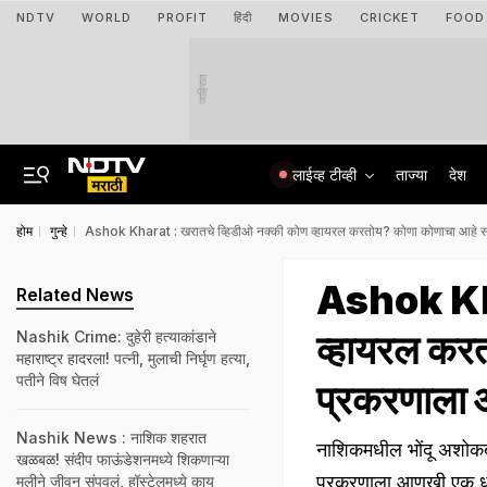
NDTV
WORLD
PROFIT
हिंदी
MOVIES
CRICKET
FOOD
जाहिरात
लाईव्ह टीव्ही
ताज्या
देश
होम
गुन्हे
Ashok Kharat : खरातचे व्हिडीओ नक्की कोण व्हायरल करतोय? कोणा कोणाचा आहे
Ashok Kha
Related News
व्हायरल कर
Nashik Crime: दुहेरी हत्याकांडाने
महाराष्ट्र हादरला! पत्नी, मुलाची निर्घृण हत्या,
पतीने विष घेतलं
प्रकरणाला
Nashik News : नाशिक शहरात
नाशिकमधील भोंदू अशोक
खळबळ! संदीप फाऊंडेशनमध्ये शिकणाऱ्या
प्रकरणाला आणखी एक ध
मुलीने जीवन संपवलं, हॉस्टेलमध्ये काय