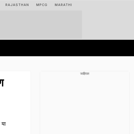
RAJASTHAN
MPCG
MARATHI
जाहिरात
ण
 या