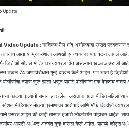
eo Update
िधी
l Video Update :
नाशिकमधील भोंदू अशोकबाबा खरात प्रकरणाने र
असतानाच आता या प्रकरणाला आणखी एक धक्कादायक वळण लागलं आहे
ि मॉर्फ व्हिडीओ सोशल मीडियावर व्हायरल होत असल्याने खळबळ उडाली आह
करत तब्बल 74 जणांविरोधात गुन्हे दाखल केले आहेत. पण आता हे व्हिडी
ने पोलीसांचा तपास सुरू झाला असून यामागे पोलीसांना एक वेगळाच संशय 
या काळ्या कृत्यांनी समाज हादरलेला असताना आता पीडित महिलांच्याच
सोशल मीडियावर मोठ्या प्रमाणावर आक्षेपार्ह आणि मॉर्फ व्हिडीओ व्हायर
वेगाने पसरत आहेत की काही तासांत हजारो लोकांपर्यंत पोहोचत आहेत. सा
जणांवर आयटी अॅक्ट अंतर्गत गुन्हे दाखल केले आहेत. यामध्ये व्हॉट्सअॅ