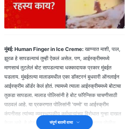
मुंबई:
Human Finger in Ice Creme:
खाण्यात माशी, पाल,
झुरळ हे सापडल्याचं तुम्ही ऐकलं असेल. पण, आईस्क्रीममध्ये
माणसाचं तुटलेलं बोट सापडल्याचा धक्कादायक प्रकार मुंबईत
घडलाय. मुंबईतल्या मालाडमधील एका डॉक्टरनं बुधवारी ऑनलाईन
आईस्क्रीम ऑर्डर केलं होतं. त्यामध्ये त्याला आईस्क्रीममध्ये बोटाचा
तुकडा सापडला. मालाड पोलिसांनी हे बोट फॉरेन्सिक चाचणीसाठी
पाठवलं आहे. या प्रकरणात पोलिसांनी 'यम्मो' या आईस्क्रीम
कंपनीसह त्यांच्या व्यवस्थापकीय कर्मचाऱ्यांच्या विरोधात गुन्हा दाखल
केला आहे. हे बोट आईस्क्रीममध्ये कसं आलं याचा तपास पोलीस
संपूर्ण बातमी वाचा