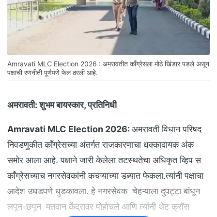
Amravati MLC Election 2026 : अमरावतीत काँग्रेसला मोठे खिंडार पडले असून
पक्षाची रणनीती पूर्णपणे फेल ठरली आहे.
अमरावती:
शुभम बायस्कार, प्रतिनिधी
Amravati MLC Election 2026:
अमरावती विधान परिषद
निवडणुकीत काँग्रेसच्या अंतर्गत राजकारणाचा धक्कादायक अंक
समोर आला आहे. पक्षाने जारी केलेला तटस्थतेचा अधिकृत व्हिप स
काँग्रेसच्याच नगरसेवकांनी कचऱ्याच्या डब्यात फेकला.त्यांनी पक्षाचा
आदेश उघडपणे धुडकावला. हे नगरसेवक चेहऱ्याला दुपट्टा बांधून
लपून-छपून मतदान केंद्रावर पोहोचले आणि त्यांनी थेट क्रॉस