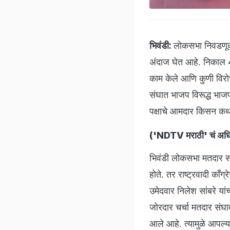
भिवंडी:
लोकसभा निवडणूक
अंदाज घेत आहे. निकाल 
काम केले आणि कुणी विरोध
संघात भाजप विरूद्ध भाज
पक्षाचे आमदार किसन कथोर
(
'NDTV मराठी' चं अधिकृ
भिवंडी लोकसभा मतदार सं
होते. तर राष्ट्रवादी काँग
उमेदवार निलेश सांबरे या
जोरदार चर्चा मतदार संघा
आले आहे. त्यामुळे आपल