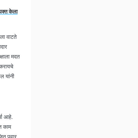
यक्त केला
ला वाटते
तदार
पक्षाला मदत
 करायचे
ल यांनी
चा आहे.
ात काम
जित पवार