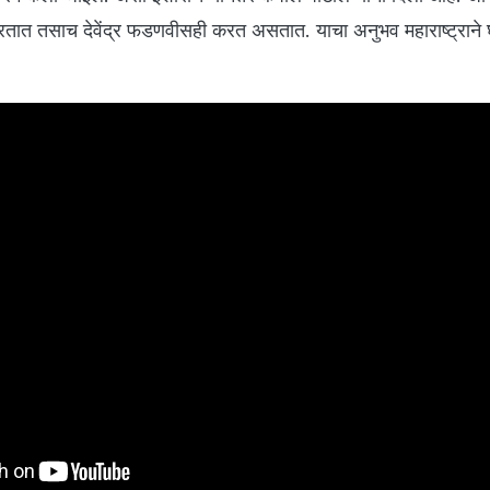
रतात तसाच देवेंद्र फडणवीसही करत असतात. याचा अनुभव महाराष्ट्राने