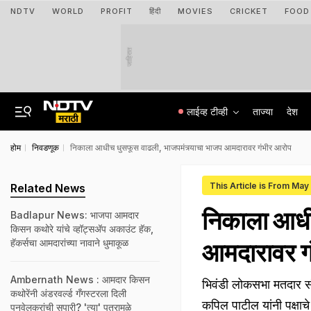
NDTV
WORLD
PROFIT
हिंदी
MOVIES
CRICKET
FOOD
जाहिरात
लाईव्ह टीव्ही
ताज्या
देश
होम
निवडणूक
निकाला आधीच धुसफूस वाढली, भाजपमंत्र्याचा भाजप आमदारावर गंभीर आरोप
This Article is From Ma
Related News
निकाला आधीच
Badlapur News: भाजपा आमदार
किसन कथोरे यांचे व्हॉट्सअ‍ॅप अकाउंट हॅक,
हॅकर्सचा आमदारांच्या नावाने धुमाकूळ
आमदारावर ग
Ambernath News : आमदार किसन
भिवंडी लोकसभा मतदार सं
कथोरेंनी अंडरवर्ल्ड गँगस्टरला दिली
कपिल पाटील यांनी पक्षा
पनवेलकरांची सुपारी? 'त्या' पत्रामुळे