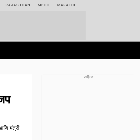
RAJASTHAN
MPCG
MARATHI
जाहिरात
ाजप
णि मंत्री