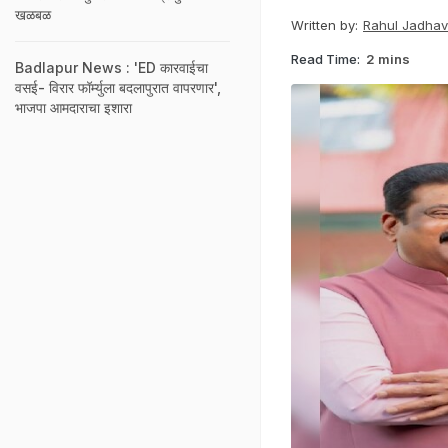
खळबळ
Written by:
Rahul Jadhav
Read Time:
2 mins
Badlapur News : 'ED कारवाईचा
वसई- विरार फॉर्म्युला बदलापुरात वापरणार',
भाजपा आमदाराचा इशारा