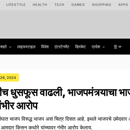
LIFESTYLE
HEALTH
TECH
GAMES
SHOPPING
APPS
शहरे
लाइफस्टाइल
विदेश
एंटरटेनमेंट
क्रिकेट
प्रदेश
y 26, 2024
 धुसफूस वाढली, भाजपमंत्र्याचा भ
ंभीर आरोप
घात भाजप विरूद्ध भाजप असं चित्र दिसत आहे. इथले भाजपचे उमेदवार आ
चे आमदार किसन कथोरे यांच्यावर गंभीर आरोप केलाय.