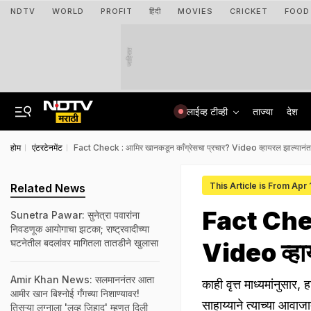
NDTV
WORLD
PROFIT
हिंदी
MOVIES
CRICKET
FOOD
जाहिरात
लाईव्ह टीव्ही
ताज्या
देश
होम
एंटरटेनमेंट
Fact Check : आमिर खानकडून काँग्रेसचा प्रचार? Video व्हायरल झाल्यानंतर 
This Article is From Apr
Related News
Fact Check
Sunetra Pawar: सुनेत्रा पवारांना
निवडणूक आयोगाचा झटका; राष्ट्रवादीच्या
घटनेतील बदलांवर मागितला तातडीने खुलासा
Video व्हाय
Amir Khan News: सलमाननंतर आता
काही वृत्त माध्यमांनुसार
आमीर खान बिश्नोई गँगच्या निशाण्यावर!
साहाय्याने त्याच्या आव
तिसऱ्या लग्नाला 'लव्ह जिहाद' म्हणत दिली