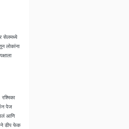
 सेलमध्ये
ून लोकांना
पक्षाला
. रश्मिका
फॅन पेज
रवलं आणि
ाने डीप फेक