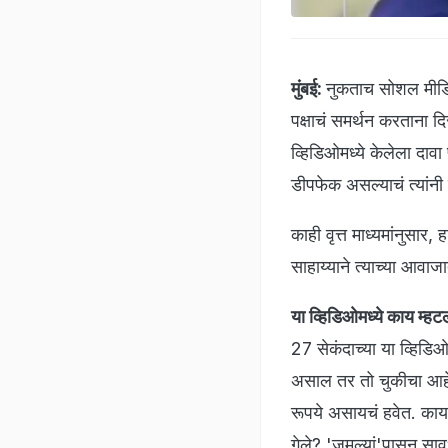
मुंबई:
नुकताच सोशल मीडि
पक्षाचं समर्थन करताना द
व्हिडिओमध्ये केलेला दाव
डीपफेक असल्याचं त्यांनी
काही वृत्त माध्यमांनुसार
साहाय्याने त्याच्या आव
या व्हिडिओमध्ये काय म्हट
27 सेकंदाच्या या व्हिडि
असाल तर तो चुकीचा आहे.
रूपये असायचं हवेत. काय 
गेले? 'जुमल्यां'पासून स