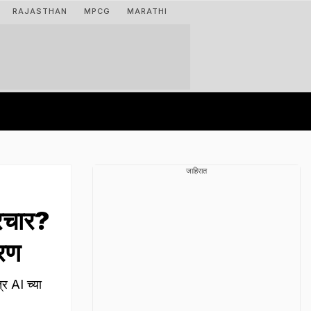
RAJASTHAN
MPCG
MARATHI
जाहिरात
रचार?
करण
्र AI च्या