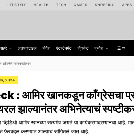
LIFESTYLE
HEALTH
TECH
GAMES
SHOPPING
APPS
शहरे
लाइफस्टाइल
विदेश
एंटरटेनमेंट
क्रिकेट
प्रदेश
अभिनेत्याचं स्पष्टीकरण
 16, 2024
 : आमिर खानकडून काँग्रेसचा प्
रल झाल्यानंतर अभिनेत्याचं स्पष्टी
, हा व्हिडिओ आमिर खानच्या सत्यमेव जयते या कार्यक्रमादरम्यानचा आहे. मात
ाजात फेरबदल करण्यात आल्याचं सांगितलं जात आहे.