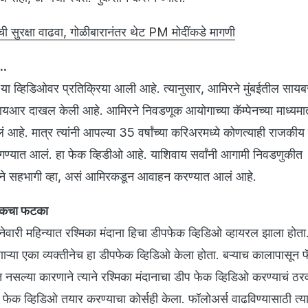
सुरक्षा वाढवा, गोळीबारानंतर थेट PM मोदींकडे मागणी
..
ा व्हिडिओवर प्रतिक्रिया आली आहे. त्यानुसार, आमिरने मुंबईतील सायबर
आर दाखल केली आहे. आमिरने निवडणूक आयोगाच्या कॅम्पेनच्या माध्यमात
आहे. मात्र त्यांनी आपल्या 35 वर्षांच्या करिअरमध्ये कोणत्याही राजकीय 
ांगण्यात आलं. हा फेक व्हिडीओ आहे. याशिवाय सर्वांनी आगामी निवडणुकीत
्येने सहभागी व्हा, असं आमिरकडून आवाहन करण्यात आलं आहे.
फेकचा फटका
जानेवारी महिन्यात रश्मिका मंदाना हिचा डीपफेक व्हिडिओ व्हायरल झाला होता
ाऱ्या एका व्यक्तीनेच हा डीपफेक व्हिडिओ केला होता. बऱ्याच कालापासून 
 नसल्या कारणाने त्याने रश्मिका मंदानाचा डीप फेक व्हिडिओ करण्याचं ठ
ीप फेक व्हिडिओ तयार करण्याचा कोर्सही केला. फॉलोअर्स वाढविण्यासाठी त्य