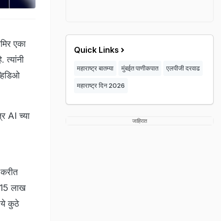
आमिर एका
Quick Links
 त्यांनी
महाराष्ट्र बातम्या
मुंबईत पाणीकपात
एलपीजी दरवाढ
व्हिडिओ
महाराष्ट्र दिन 2026
्र AI च्या
जाहिरात
र करीत
न 15 लाख
े कुठे