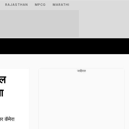
RAJASTHAN
MPCG
MARATHI
जाहिरात
ील
ा
 कॅमेरा