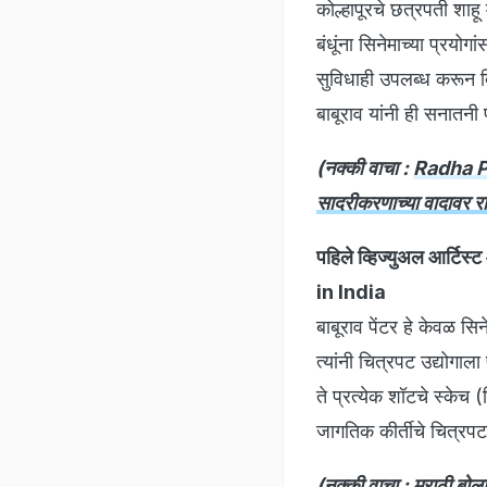
कोल्हापूरचे छत्रपती शाहू 
बंधूंना सिनेमाच्या प्र
सुविधाही उपलब्ध करून दि
बाबूराव यांनी ही सनातनी
(नक्की वाचा :
Radha Pa
सादरीकरणाच्या वादावर र
पहिले व्हिज्युअल आर्ट
in India
बाबूराव पेंटर हे केवळ सिने
त्यांनी चित्रपट उद्योगाला
ते प्रत्येक शॉटचे स्केच
जागतिक कीर्तीचे चित्रपट नि
(नक्की वाचा :
मराठी बोला