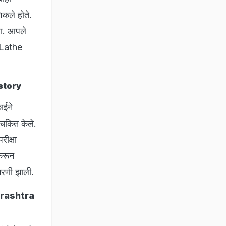
िकले होते.
डला. आपले
ा Lathe
istory
ाईने
 चकित केले.
रीक्षा
 करून
ाभरणी झाली.
harashtra