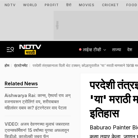
NDTV
WORLD
PROFIT
हिंदी
MOVIES
CRICKET
FOOD
जाहिरात
लाईव्ह टीव्ही
ताज्या
देश
होम
एंटरटेनमेंट
परदेशी तंत्रज्ञानाला दिली थेट टक्कर; कोल्हापुरातील 'या' मराठी माणसाने 1918 मध
परदेशी तंत्र
Related News
'या' मराठी 
Aishwarya Rai: कान्स, ऐश्वर्या राय अन्
वजनावरून ट्रोलिंग! वय, शरीराबाबत
महिलांवर दबाव का? इंटरनेटवर वाद पेटला
इतिहास
VIDEO: अजय देवगणच्या मुलाचं जबरदस्त
Baburao Painter Biogr
ट्रान्सफॉर्मेशन! 15 वर्षांच्या युगचा अफलातून
कसा तयार केला, जाणून घ
व्हिडीओ, काजोलही जबरा फॅन