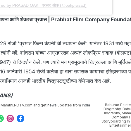
ared by PRASAD OAK : प्रसाद ओक (@oakprasad)
ी स्थापना आणि शेवटचा प्रवास | Prabhat Film Company Found
न 1929 रोजी 'प्रभात फिल्म कंपनी'ची स्थापना केली. यानंतर 1931 मध्ये महार
 त्यांनी व्ही. शांतराम यांच्या आग्रहास्तव अत्यंत लोकप्रिय सवाक (बोलप
 चे दिग्दर्शन केले, पण त्यांचे मन प्रामुख्याने चित्रकला आणि मूर्तिकलेच्
े. 16 जानेवारी 1954 रोजी कलेचा हा खरा उपासक कायमचा इतिहासाच्या 
 स्वाभिमान आजही भारतीय चित्रपटसृष्टीच्या कॅमेऱ्यात कैद आहे.
IANS)
Baburao Painte
 Marathi.NDTV.com and get
news
updates from
India
Biography
,
Babu
Biography
,
Mahar
Company H
Storyboarding In 
Entertainme