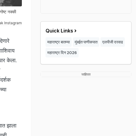
ोष्ट नक्की
ak Instagram
Quick Links
ेणारे
महाराष्ट्र बातम्या
मुंबईत पाणीकपात
एलपीजी दरवाढ
षणाशिवाय
महाराष्ट्र दिन 2026
यार केला.
त
जाहिरात
गदर्शक
च्या
ंबात झाला
याही