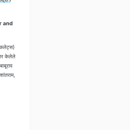
er and
बुकलेट्स)
ार केलेले
बाबूराव
शांतराम,