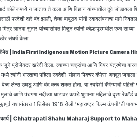
ट कॉलेजमध्ये न जाताच ते कला आणि विज्ञान यांच्यातील दुवे जोडायला श
्ञानासाठी परदेशी दारे बंद झाली, तेव्हा बाबूराव यांनी स्वावलंबनाचा मार्ग निव
ि मित्र ज्ञानबा सुतार यांच्यासोबत मिळून त्यांनी कोल्हापूरमधील एका साध्य
ोर संघर्ष केला.
क्चर कॅमेरा | India First Indigenous Motion Picture Camera H
एक जुने प्रोजेक्टर खरेदी केला. त्याच्या चक्रांचा आणि गियर यंत्रणेचा बारक
मध्ये त्यांनी भारताचा पहिला स्वदेशी 'मोशन पिक्चर कॅमेरा' बनवून जगाला
 वेळा लेन्स उघडू आणि बंद करू शकत होता. या स्वदेशी कॅमेऱ्याची पहिली प
मुलांचे आणि पंचगंगा नदीच्या घाटावर कपडे धुणाऱ्या महिलांचे दृश्य रेकॉर्ड
ूतपूर्व यशानंतरच 1 डिसेंबर 1918 रोजी 'महाराष्ट्र फिल्म कंपनी'ची पाय
ांचे सहकार्य | Chhatrapati Shahu Maharaj Support to Ma