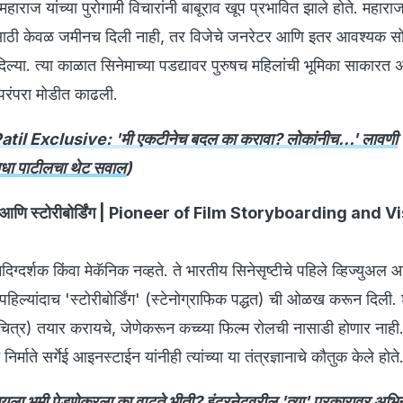
महाराज यांच्या पुरोगामी विचारांनी बाबूराव खूप प्रभावित झाले होते. महाराजां
योगांसाठी केवळ जमीनच दिली नाही, तर विजेचे जनरेटर आणि इतर आवश्यक स
ल्या. त्या काळात सिनेमाच्या पडद्यावर पुरुषच महिलांची भूमिका साकारत
 परंपरा मोडीत काढली.
til Exclusive: 'मी एकटीनेच बदल का करावा? लोकांनीच...' लावणी
ाधा पाटीलचा थेट सवाल
)
िस्ट आणि स्टोरीबोर्डिंग | Pioneer of Film Storyboarding and 
दिग्दर्शक किंवा मेकॅनिक नव्हते. ते भारतीय सिनेसृष्टीचे पहिले व्हिज्युअल आर
 पहिल्यांदाच 'स्टोरीबोर्डिंग' (स्टेनोग्राफिक पद्धत) ची ओळख करून दिली. शू
 (चित्र) तयार करायचे, जेणेकरून कच्च्या फिल्म रोलची नासाडी होणार नाही
र्माते सर्गेई आइनस्टाईन यांनीही त्यांच्या या तंत्रज्ञानाचे कौतुक केले होते
यला भूमी पेडणेकरला का वाटते भीती? इंटरनेटवरील 'त्या' प्रकारावर अभिने