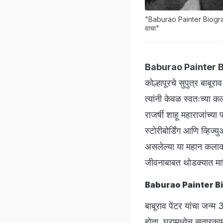
"Baburao Painter Biography: भ
वाचा"
Baburao Painter 
कोल्हापूरचे सुपुत्र बाब
त्यांनी केवळ स्वतःच्या क
राजर्षी शाहू महाराजांच्या
स्टोरीबोर्डिंग आणि व्हिज्य
असलेल्या या महान कलाकारा
जीवनाबाबत थोडक्यात माह
Baburao Painter Bi
बाबूराव पेंटर यांचा जन्म
होता. घरामध्येच सुतारक