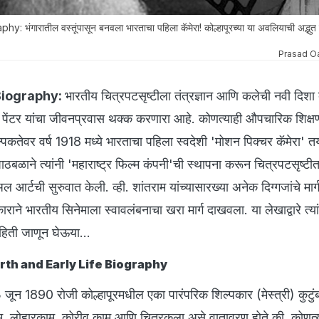
ंगारातील वस्तूंपासून बनवला भारताचा पहिला कॅमेरा! कोल्हापूरच्या या अवलियाची अद्भुत ग
Prasad O
Biography:
भारतीय चित्रपटसृष्टीला तंत्रज्ञान आणि कलेची नवी दिशा द
ूराव पेंटर यांचा जीवनप्रवास थक्क करणारा आहे. कोणत्याही औपचारिक शिक्
ल्पकतेवर वर्ष 1918 मध्ये भारताचा पहिला स्वदेशी 'मोशन पिक्चर कॅमेरा' त
 पाठबळाने त्यांनी 'महाराष्ट्र फिल्म कंपनी'ची स्थापना करून चित्रपटसृष्टी
ुअल आर्टची सुरुवात केली. व्ही. शांतराम यांच्यासारख्या अनेक दिग्गजांचे मार्
ने भारतीय सिनेमाला स्वावलंबनाचा खरा मार्ग दाखवला. या लेखाद्वारे त्यां
िती जाणून घेऊया...
rth and Early Life Biography
 3 जून 1890 रोजी कोल्हापूरमधील एका पारंपरिक शिल्पकार (मेस्त्री) कुटु
ाम, लोहारकाम, कोरीव काम आणि चित्रकला असे वातावरण होते की, कोणत्