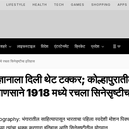
LIFESTYLE
HEALTH
TECH
GAMES
SHOPPING
APPS
शहरे
लाइफस्टाइल
विदेश
एंटरटेनमेंट
क्रिकेट
प्रदेश
्ये रचला सिनेसृष्टीचा इतिहास
ज्ञानाला दिली थेट टक्कर; कोल्हापुरात
माणसाने 1918 मध्ये रचला सिनेसृष्टीच
aphy: भंगारातील साहित्यापासून भारताचा पहिला स्वदेशी मोशन पिक्चर
्या त्यांचा थक्क करणारा इतिहास आणि सिनेसृष्टीतील योगदान.