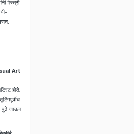
नी मेस्त्री
ोयी-
 असत.
Visual Art
्टिस्ट होते.
टिंगपूर्वीच
. पुढे जाऊन
.
त्रीने