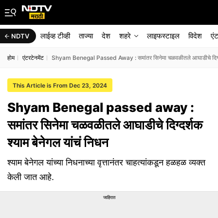
लाईव्ह टीव्ही
ताज्या
देश
शहरे
लाइफस्टाइल
विदेश
एं
NDTV
होम
एंटरटेनमेंट
Shyam Benegal Passed Away : समांतर सिनेमा चळवळीतले आघाडीचे दिग्दर्श
This Article is From Dec 23, 2024
Shyam Benegal passed away :
समांतर सिनेमा चळवळीतले आघाडीचे दिग्दर्शक
श्याम बेनेगल यांचं निधन
श्याम बेनेगल यांच्या निधनाच्या वृत्तानंतर चाहत्यांकडून हळहळ व्यक्त
केली जात आहे.
जाहिरात