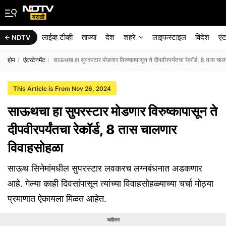
लाईव्ह टीव्ही
ताज्या
देश
शहरे
लाइफस्टाइल
विदेश
एं
NDTV
होम
एंटरटेनमेंट
साऊथचा हा सुपरस्टार मोडणार विरुष्कापासून ते दीपवीरपर्यंतचा रेकॉर्ड, 8 तास च
This Article is From Nov 26, 2024
साऊथचा हा सुपरस्टार मोडणार विरुष्कापासून ते
दीपवीरपर्यंतचा रेकॉर्ड, 8 तास चालणार
विवाहसोहळा
साऊथ सिनेमांमधील सुपरस्टार लवकरच लग्नबंधनात अडकणार
आहे. गेल्या काही दिवसांपासून त्यांच्या विवाहसोहळ्याच्या चर्चा मोठ्या
प्रमाणात ऐकायला मिळत आहेत.
जाहिरात