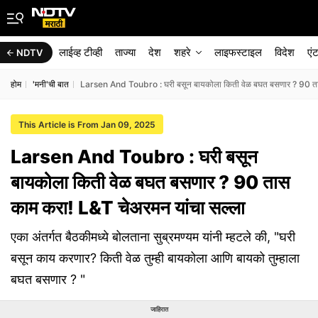
लाईव्ह टीव्ही
ताज्या
देश
शहरे
लाइफस्टाइल
विदेश
एं
NDTV
होम
'मनी'ची बात
Larsen And Toubro : घरी बसून बायकोला किती वेळ बघत बसणार ? 90 तास
This Article is From Jan 09, 2025
Larsen And Toubro : घरी बसून
बायकोला किती वेळ बघत बसणार ? 90 तास
काम करा! L&T चेअरमन यांचा सल्ला
एका अंतर्गत बैठकीमध्ये बोलताना सुब्रमण्यम यांनी म्हटले की, "घरी
बसून काय करणार? किती वेळ तुम्ही बायकोला आणि बायको तुम्हाला
बघत बसणार ? "
जाहिरात