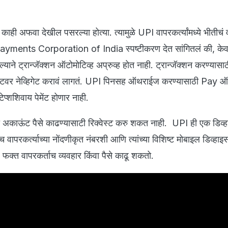
काही अफवा देखील पसरल्या होत्या. त्यामुळे UPI वापरकर्त्यांमध्ये भीतीचं
ayments Corporation of India स्पष्टीकरण देत सांगितलं की, क
ाने ट्रान्जॅक्शन ऑटोमोटिव्ह अप्रुव्ह होत नाही. ट्रान्जॅक्शन करण्यासा
क्वेस्टवर नेव्हिगेट करावं लागतं. UPI पिनसह ऑथराईज करण्यासाठी Pay 
ेप्शशिवाय पेमेंट होणार नाही.
्या अकाऊंट पैसे काढण्यासाटी रिक्वेस्ट करु शकत नाही. UPI ही एक डिव्ह
ेच वापरकर्त्याच्या नोंदणीकृत नंबरशी आणि त्यांच्या विशिष्ट मोबाइल डिव्हा
. फक्त वापरकर्ताच व्यवहार किंवा पैसे काढू शकतो.