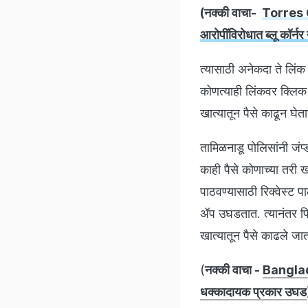
(नक्की वाचा-
Torres C
आरोपींविरोधात ब्लू कॉर्न
त्यासाठी अनेकदा ते लिंक 
कोणत्याही लिंकवर क्लिक
खात्यातून पैसे काढून घेत
तामिळनाडू पोलिसांनी जंप
काही पैसे कोणाच्या तरी ख
पाठवण्यासाठी रिक्वेस्ट प
ॲप उघडतात. त्यानंतर पिन
खात्यातून पैसे काढले जा
(
नक्की वाचा -
Banglade
धक्कादायक प्रकार उघड