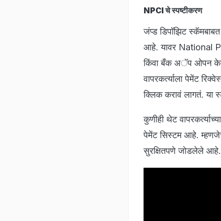
NPCI चे स्पष्टीकरण
जंप्ड डिपॉझिट स्कॅमबाबत 
आहे. यावर National P
किंवा बँक अॅप ओपन केल्य
वापरकर्त्याला पेमेंट रि
क्लिक करावं लागतं. या स्ट
कुणीही थेट वापरकर्त्याच
पेमेंट सिस्टम आहे. म्हणज
सुरक्षितपणे जोडलेले आहे