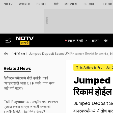
NDTV
WORLD
PROFIT
हिंदी
MOVIES
CRICKET
FOOD
जाहिरात
लाईव्ह टीव्ही
ताज्या
देश
होम
'मनी'ची बात
Jumped Deposit Scam: UPI पिन टाकताच रिकामं होईल अकाऊंट, NPCI 
This Article is From Jan
Related News
Jumped D
डिजिटल पेमेंटमध्ये मोठी क्रांती; कार्ड
व्यवहारांसाठी आता OTP नको, वाचा काय
आहे नवी पद्धत?
रिकामं होईल
Toll Payments : राष्ट्रीय महामार्गावरून
Jumped Deposit Scam: 
प्रवास करणाऱ्या प्रवाशांसाठी महत्त्वाची
वापरकर्त्यांमध्ये भीतीचं 
बातमी; NHAI मोठा निर्णय घेणार?