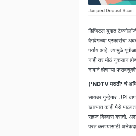
Jumped Deposit Scam
डिजिटल युगात टेक्नोलॉज
वेगवेगळ्या प्रकारांचा 
पर्याय आहे. त्यामुळे यूप
नाही तर मोठं नुकसान ह
नावाने होणाऱ्या फसवणुकी
(
'NDTV मराठी' चं अधिक
सायबर गुन्हेगार UPI वापर
खात्यात काही पैसे पाठवत
सहज विश्वास बसतो. अशा प
परत करण्यासाठी अनेकदा 