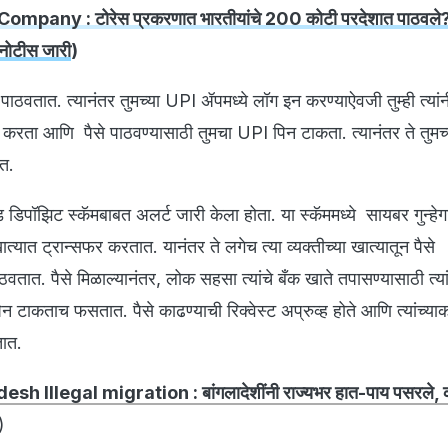
ompany : टोरेस प्रकरणात भारतीयांचे 200 कोटी परदेशात पाठवले?
र नोटीस जारी
)
पाठवतात. त्यानंतर तुमच्या UPI ॲपमध्ये लॉग इन करण्याऐवजी तुम्ही त्यांन
 करता आणि पैसे पाठवण्यासाठी तुमचा UPI पिन टाकता. त्यानंतर ते तुमच्
ात.
्ड डिपॉझिट स्कॅमबाबत अलर्ट जारी केला होता. या स्कॅममध्ये सायबर गुन्ह
ात्यात ट्रान्सफर करतात. यानंतर ते लगेच त्या व्यक्तीच्या खात्यातून पैसे
ाठवतात. पैसे मिळाल्यानंतर, लोक सहसा त्यांचे बँक खाते तपासण्यासाठी त्य
 टाकताच फसतात. पैसे काढण्याची रिक्वेस्ट अप्रुव्ह होते आणि त्यांच्या
तात.
sh Illegal migration : बांगलादेशींनी राज्यभर हात-पाय पसरले, 
)