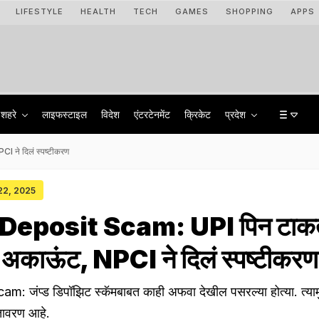
LIFESTYLE
HEALTH
TECH
GAMES
SHOPPING
APPS
शहरे
लाइफस्टाइल
विदेश
एंटरटेनमेंट
क्रिकेट
प्रदेश
ने दिलं स्पष्टीकरण
 22, 2025
eposit Scam: UPI पिन टाक
 अकाऊंट, NPCI ने दिलं स्पष्टीकरण
जंप्ड डिपॉझिट स्कॅमबाबत काही अफवा देखील पसरल्या होत्या. त्या
वातावरण आहे.