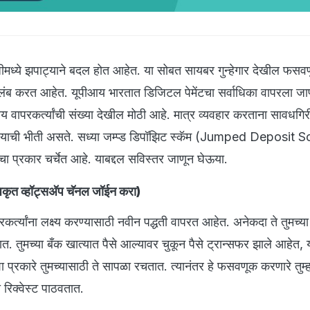
ीमध्ये झपाट्याने बदल होत आहेत. या सोबत सायबर गुन्हेगार देखील फसवण
अवलंब करत आहेत. यूपीआय भारतात डिजिटल पेमेंटचा सर्वाधिका वापरला जा
ीआय वापरकर्त्यांची संख्या देखील मोठी आहे. मात्र व्यवहार करताना सावधग
ोण्याची भीती असते. सध्या जम्प्ड डिपॉझिट स्कॅम (Jumped Deposit 
चा प्रकार चर्चेत आहे. याबद्दल सविस्तर जाणून घेऊया.
ृत व्हॉट्सअ‍ॅप चॅनल जॉईन करा
)
कर्त्यांना लक्ष्य करण्यासाठी नवीन पद्धती वापरत आहेत. अनेकदा ते तुमच्या
ात. तुमच्या बँक खात्यात पैसे आल्यावर चुकून पैसे ट्रान्सफर झाले आहेत, 
्रकारे तुमच्यासाठी ते सापळा रचतात. त्यानंतर हे फसवणूक करणारे तुम्ह
रिक्वेस्ट पाठवतात.