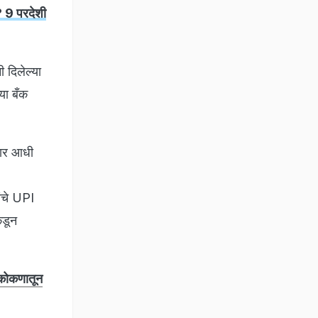
 9 परदेशी
ी दिलेल्या
या बँक
ेगार आधी
ांचे UPI
कडून
कोकणातून