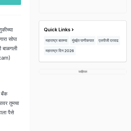
ुकीच्या
Quick Links
णारा सोपा
महाराष्ट्र बातम्या
मुंबईत पाणीकपात
एलपीजी दरवाढ
िरी बाळगली
महाराष्ट्र दिन 2026
Scam)
जाहिरात
 बँक
यावर तुमचा
ाला पैसे