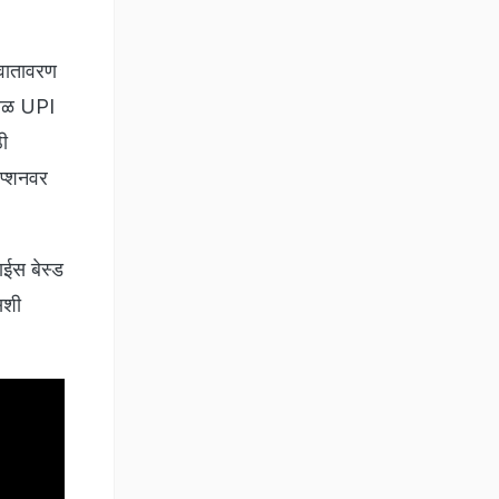
 वातावरण
ेवळ UPI
ठी
ऑप्शनवर
ाईस बेस्ड
इसशी