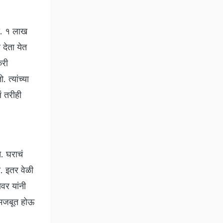
तो. १ लाख
 देता येत
करी
त्यांच्या
ं तरीही
. घराचं
ं. इतर वेळी
वर यांनी
क मजबूत होऊ