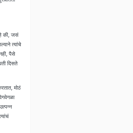
हे की, जसं
याने त्यांचे
ही, पैसे
िती दिसते
करतात, मोठं
वेगवेगळा
त्पन्न
यांचं