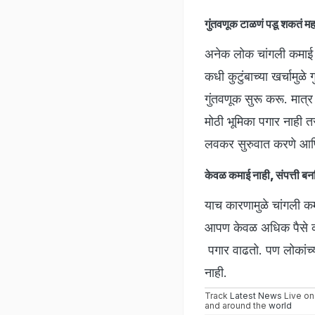
गुंतवणूक टाळणं पडू शकतं म
अनेक लोक चांगली कमाई अ
कधी कुटुंबाच्या खर्चामुळ
गुंतवणूक सुरू करू. मात्र
मोठी भूमिका पगार नाही तर
लवकर सुरुवात करणे आणि
केवळ कमाई नाही, संपत्ती ब
याच कारणामुळे चांगली क
आपण केवळ अधिक पैसे कमावण
पगार वाढतो. पण लोकांच्या
नाही.
Track
Latest News
Live on
and around the
world