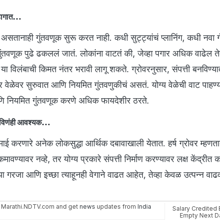
हागात...
सतानाही गुंतवणूक सुरू करत नाही. कधी सुट्ट्यांचं प्लानिंग, कधी नवा
े गुंतवणूक पुढे ढकललं जातं. लोकांना वाटतं की, जेव्हा पगार अधिक वाढेल तेव
 या विलंबाची किमत नंतर भरावी लागू शकते. ग्रोवरनुसार, संपत्ती बनविण्या
 वेळेवर सुरुवात आणि नियमित गुंतवणुकीचं असतं. योग्य वेळेची वाट पाहण्याप
 नियमित गुंतवणूक करणे अधिक फायदेशीर ठरते.
नविणंही आवश्यक...
माई करणारे अनेक लोकसुद्धा आर्थिक दबावाखाली येतात. हर्ष ग्रोवर म्हण
्यावर नव्हे, तर योग्य प्रकारे संपत्ती निर्माण करण्यावर लक्ष केंद्रीत 
 गरजा आणि इच्छा त्याहूनही वेगाने वाढत आहेत, तेव्हा केवळ उत्पन्न वाढवण
 Marathi.NDTV.com and get
news
updates from
India
Salary Credited
Empty Next D