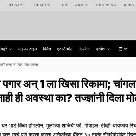
LIFESTYLE
HEALTH
TECH
GAMES
SHOPPING
APPS
शहरे
लाइफस्टाइल
विदेश
एंटरटेनमेंट
क्रिकेट
प्रदेश
? तज्ज्ञांनी दिला मोठा सल्ला
पगार अन् 1 ला खिसा रिकामा; चांगल
ी ही अवस्था का? तज्ज्ञांनी दिला मो
घर भाडं किंवा होमलोन, मुलांच्या शाळेची फी, मोबाइल-टीव्ही-वायफाय रिचा
ि इतर खर्च पूर्ण करता करता अनेकांच्या बँकेत ३० टक्के सॅलरीदेखील शि