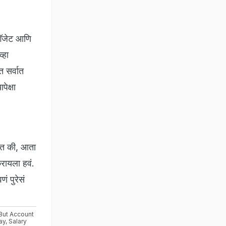
 गॅजेट आणि
्हा
त सर्वात
ेक्षा
तात की, आता
करायला हवं.
ं पुरेसं
 But Account
ay
,
Salary