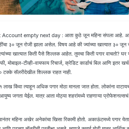
Account empty next day : आता कुठे जून महिना संपला आहे. अन
ंचा ३० जून रोजी झाला असेल. विषय आहे की ज्यांच्या खात्यात ३० जून 
ांच्या खात्यात किती पैसे शिल्लक आहेत. तुमचा किती पगार वाचतो? घर भ
 फी, मोबाइल-टीव्ही-वायफाय रिचार्ज, क्रेडिट कार्डाचं बिल आणि इतर खर्च 
३० टक्के सॅलरीदेखील शिल्लक राहत नाही.
ाला १ लाख किंवा त्याहून अधिक पगार मोठा मानला जात होता. लोकांना वाटायच
युष्य जगता येईल. मात्र आता मोठ्या शहरांमध्ये राहणाऱ्या प्रोफेशनल्सचं
ानंतर महिना अखेर अनेकांचा खिसा रिकामी होतो. अकाऊंटमध्ये पगार ये
तात आणि पुढच्या सॅलरीची प्रतीक्षा असते. म्हणजे कमाई मोठी मात्र आर्थिक स