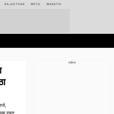
RAJASTHAN
MPCG
MARATHI
जाहिरात
ा
ठा
र्ज,
ल्लक राहत