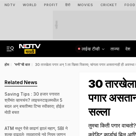
NDTV
WORLD
PROFIT
हिंदी
MOVIES
CRICKET
FOOD
जाहिरात
लाईव्ह टीव्ही
ताज्या
देश
होम
'मनी'ची बात
30 तारखेला पगार अन् 1 ला खिसा रिकामा; चांगला पगार असतानाही ही अवस्था का
30 तारखेला 
Related News
पगार असतानाह
Saving Tips : 30 हजार पगारात
श्रीमंत व्हायचंय? लाइफस्टाइलमधील 5
बदल अन् बचतीच्या टिप्स स्वीकारा; होईल
सल्ला
मोठी बचत
तुमचा किती पगार वाचतो? 
ATM मधून पैसे काढणं झालं महाग, SBI ने
क्रेडिट कार्डाचं बिल आण
शुल्क वाढवले; व्यवहाराचे नवे नियम जाणून