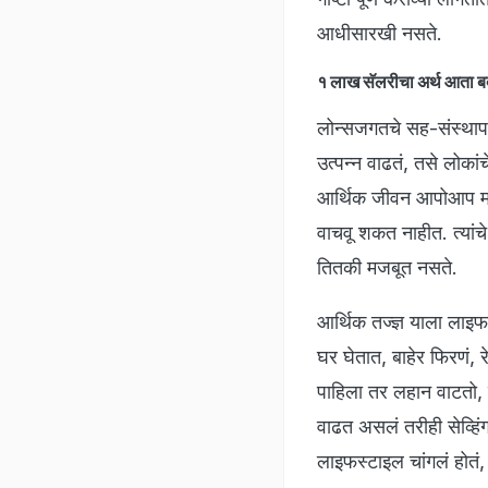
आधीसारखी नसते.
१ लाख सॅलरीचा अर्थ आता 
लोन्सजगतचे सह-संस्थापक 
उत्पन्न वाढतं, तसे लोकांच
आर्थिक जीवन आपोआप मजबू
वाचवू शकत नाहीत. त्यां
तितकी मजबूत नसते.
आर्थिक तज्ज्ञ याला लाइफ
घर घेतात, बाहेर फिरणं, र
पाहिला तर लहान वाटतो, म
वाढत असलं तरीही सेव्हि
लाइफस्टाइल चांगलं होतं, म