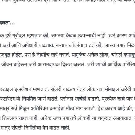
बदलला...
हर्ष ग्रोव्हर म्हणतात की, समस्या केवळ उत्पन्नाची नाही. खरं कारण आ
े खर्च आणि अपेक्षाही वाढतात. बऱ्याच लोकांना वाटतं की, जास्त पगार मिळाल्
त होईल. पण हे नेहमीच खरं नसतं. यामुळेच अनेक लोक, चांगलं कमावून
चे जीवन बाहेरून जरी आरामदायक दिसत असलं, तरी त्यांची आर्थिक परिस्थ
स्टाइल इन्फ्लेशन म्हणतात. सॅलरी वाढल्यानंतर लोक नवा मोबाइल खरेदी 
ेस्टॉरंटमध्ये नियमित जाणं वाढतं. पर्सनल खर्चही वाढतो. प्रत्येक खर्च जर 
ात्र सर्व मिळून अतिरिक्त कमाईचा मोठा भाग संपतो. हेच कारण आहे की, उ
ंग शिल्लक राहत नाही. अनेक उच्च पगाराचे लोकही या चक्रात अडकतात. त्
ात्र संपत्ती निर्मितीचा वेग वाढत नाही.