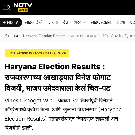
लाईव्ह टीव्ही
ताज्या
देश
शहरे
लाइफस्टाइल
विदेश
एं
NDTV
होम
देश
Haryana Election Results : राजकारणाच्या आखाड्यात विनेश फोगाट विजयी, भाजप
This Article is From Oct 08, 2024
Haryana Election Results :
राजकारणाच्या आखाड्यात विनेश फोगाट
विजयी, भाजप उमेदवाराला केलं चित-पट
Vinesh Phogat Win : अवघ्या 32 दिवसांपूर्वी विनेशने
काँग्रेसमध्ये प्रवेश केला. आणि जुलाना विधानसभा (Haryana
Election Results) मतदारसंघातून निवडणूक लढवली अन्
विजयीही झाली.