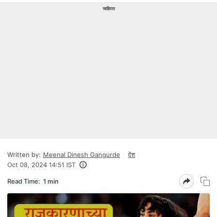
जाहिरात
Written by:
Meenal Dinesh Gangurde
देश
Oct 08, 2024 14:51 IST
Read Time:
1 min