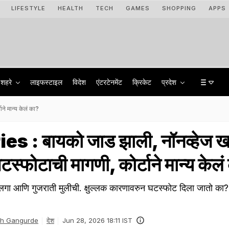
LIFESTYLE
HEALTH
TECH
GAMES
SHOPPING
APPS
शहरे
लाइफस्टाइल
विदेश
एंटरटेनमेंट
क्रिकेट
प्रदेश
ने मान्य केलं का?
s : बायको जाड झाली, नॉनव्हेज ख
घटस्फोटाची मागणी, कोर्टाने मान्य केल
लगा आणि गुजराती मुलीची. क्षुल्लक कारणावरुन घटस्फोट दिला जातो का? क
sh Gangurde
देश
Jun 28, 2026 18:11 IST