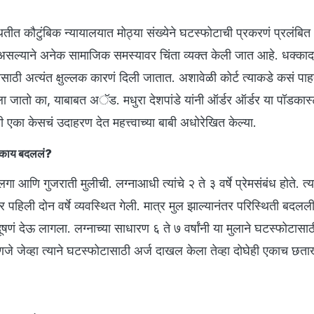
ीत कौटुंबिक न्यायालयात मोठ्या संख्येने घटस्फोटाची प्रकरणं प्रलंबित
 असल्याने अनेक सामाजिक समस्यावर चिंता व्यक्त केली जात आहे. धक्का
ाठी अत्यंत क्षुल्लक कारणं दिली जातात. अशावेळी कोर्ट त्याकडे कसं पाहत
 जातो का, याबाबत अॅड. मधुरा देशपांडे यांनी ऑर्डर ऑर्डर या पॉडकास्ट
ंनी एका केसचं उदाहरण देत महत्त्वाच्या बाबी अधोरेखित केल्या.
मकं काय बदललं?
 आणि गुजराती मुलीची. लग्नाआधी त्यांचे २ ते ३ वर्षे प्रेमसंबंध होते. त्या
तर पहिली दोन वर्षे व्यवस्थित गेली. मात्र मुल झाल्यानंतर परिस्थिती बदल
दूषणं देऊ लागला. लग्नाच्या साधारण ६ ते ७ वर्षांनी या मुलाने घटस्फोटासाठ
्हणजे जेव्हा त्याने घटस्फोटासाठी अर्ज दाखल केला तेव्हा दोघेही एकाच छत