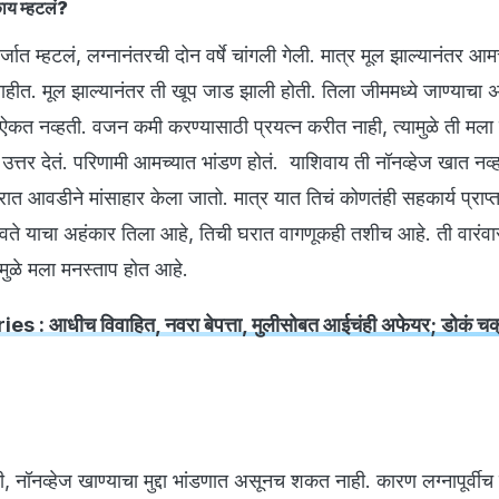
काय म्हटलं?
्जात म्हटलं, लग्नानंतरची दोन वर्षे चांगली गेली. मात्र मूल झाल्यानंतर आम
हीत. मूल झाल्यानंतर ती खूप जाड झाली होती. तिला जीममध्ये जाण्याचा 
ऐकत नव्हती. वजन कमी करण्यासाठी प्रयत्न करीत नाही, त्यामुळे ती मला
उत्तर देतं. परिणामी आमच्यात भांडण होतं. याशिवाय ती नॉनव्हेज खात नव
त आवडीने मांसाहार केला जातो. मात्र यात तिचं कोणतंही सहकार्य प्राप्त
ावते याचा अहंकार तिला आहे, तिची घरात वागणूकही तशीच आहे. ती वारंवा
यामुळे मला मनस्ताप होत आहे.
es : आधीच विवाहित, नवरा बेपत्ता, मुलीसोबत आईचंही अफेयर; डोकं चक्
की, नॉनव्हेज खाण्याचा मुद्दा भांडणात असूनच शकत नाही. कारण लग्नापूर्वी