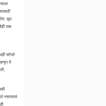
्याला
्यासाठी
ोतं. मूल
ेही लक्ष
धही चांगले
्हणून ते
ोती.
मकी
ेले नसल्याचं
ीही