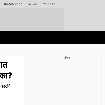
RAJASTHAN
MPCG
MARATHI
जाहिरात
ात
ं का?
ोर्टाने