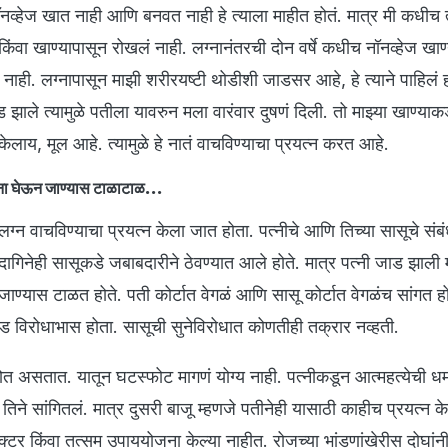
ॉनव्हेज खात नाही आणि बनवत नाही हे त्याला माहीत होतं. मात्र मी कधीच त
किंवा खाण्यापासून रोखलं नाही. लग्नानंतरची दोन वर्षे कधीच नॉनव्हेज खाण
ही. लग्नापासून माझी शरीरयष्टी थोडीशी जाडसर आहे, हे त्याने पाहिलं ह
ाले त्यामुळे पतीला यावरुन मला वारंवार दुषणं दिली. तो माझ्या खाण्याकड
ह केलाय, मूल आहे. त्यामुळे हे नातं वाचविण्याचा प्रयत्न करत आहे.
ंना घेऊन जाण्यास टाळाटाळ...
्न वाचविण्याचा प्रयत्न केला जात होता. पत्नीचे आणि तिच्या सासूचे संबं
 दागिनेही सासूकडे जबाबदारीने ठेवण्यात आले होते. मात्र पत्नी जाड झाली म
जाण्यास टाळत होते. पती कोर्टात वेगळं आणि सासू कोर्टात वेगळंच सांगत ह
रचंड विरोधाभास होता. सासूची सुनेविरोधात कोणतीही तक्रार नव्हती.
होत असतात. यातून घटस्फोट मागणं योग्य नाही. पत्नीकडून आत्महत्येची ध
 तिने सांगितलं. मात्र दुसरी बाजू म्हणजे पतीनेही यासाठी काहीच प्रयत्न क
्टर किंवा तत्सम उपाययोजना केल्या नाहीत. रोजच्या भांडणांखेरीस दोघांन