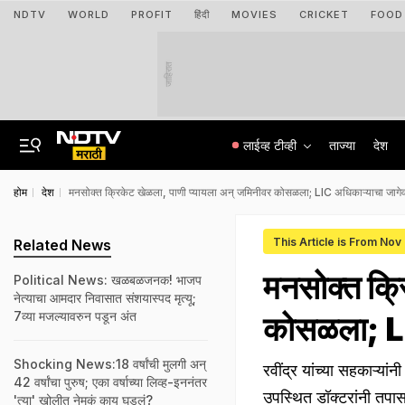
NDTV
WORLD
PROFIT
हिंदी
MOVIES
CRICKET
FOOD
जाहिरात
लाईव्ह टीव्ही
ताज्या
देश
होम
देश
मनसोक्त क्रिकेट खेळला, पाणी प्यायला अन् जमिनीवर कोसळला; LIC अधिकाऱ्याचा जागेवर
This Article is From Nov
Related News
मनसोक्त क्र
Political News: खळबळजनक! भाजप
नेत्याचा आमदार निवासात संशयास्पद मृत्यू;
7व्या मजल्यावरुन पडून अंत
कोसळला; LIC
Shocking News:18 वर्षांची मुलगी अन्
रवींद्र यांच्या सहकाऱ्यां
42 वर्षांचा पुरुष; एका वर्षाच्या लिव्ह-इननंतर
उपस्थित डॉक्टरांनी तपासण
'त्या' खोलीत नेमकं काय घडलं?