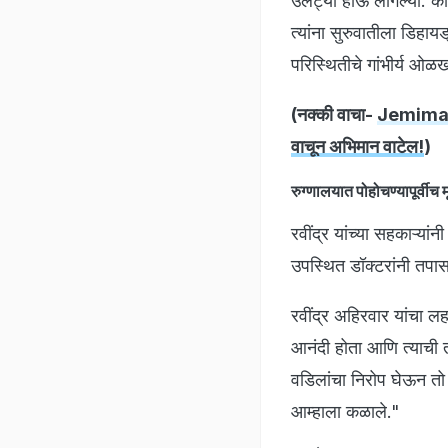
उलट्या होऊ लागल्या. काह
त्यांना सुरुवातीला डिहायड
परिस्थितीचे गांभीर्य ओळ
(नक्की वाचा-
Jemimah Ro
वाचून अभिमान वाटेल!
)
रुग्णालयात पोहोचण्यापूर्वीच मृ
रवींद्र यांच्या सहकाऱ्यां
उपस्थित डॉक्टरांनी तपासण
रवींद्र अहिरवार यांचा
आनंदी होता आणि त्याची 
वडिलांचा निरोप घेऊन तो क
आम्हाला कळाले."