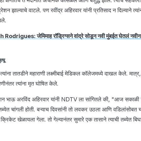
ी क्षणातच ते मैदानात अचानक कोसळले आणि बेशुद्ध झाले. त्यांचे सहकारी
्रेशन झाल्याचे वाटले. पण रवींद्र अहिरवार यांनी प्रतिसाद न दिल्याने त्यां
खले.
drigues: जेमिमाह रॉड्रिग्सने वांद्रे सोडून नवी मुंबईत घेतलं नवी
त्यू
नी त्यांना तातडीने महाराणी लक्ष्मीबाई मेडिकल कॉलेजमध्ये दाखल केले. मात्र,
ीनंतर त्यांना मृत घोषित केले.
 लहान भाऊ अरविंद अहिरवार यांनी NDTV ला सांगितले की, "आज सकाळी 
तब्येत चांगली होती. बऱ्याच दिवसांनी तो लवकर उठला आणि वडिलांसोबत 
्रिकेट खेळायला गेला. तो गेल्यानंतर सुमारे एक तासाने त्याची तब्येत बिघ