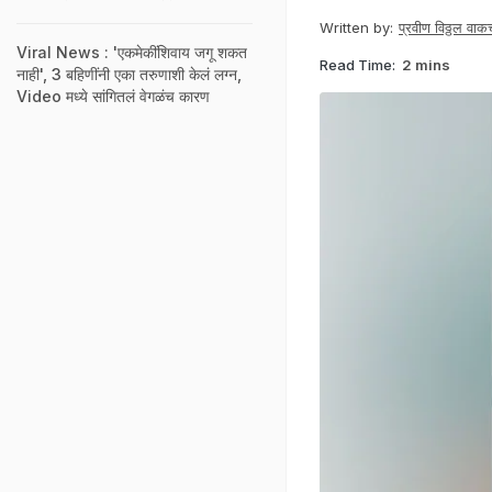
Written by:
प्रवीण विठ्ठल वाकच
Viral News : 'एकमेकींशिवाय जगू शकत
Read Time:
2 mins
नाही', 3 बहि‍णींनी एका तरुणाशी केलं लग्न,
Video मध्ये सांगितलं वेगळंच कारण