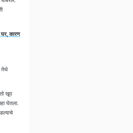
 घाबरले.
नी
न घर, कारण
 तेथे
तो खूप
चहा घेतला.
डल्याचे