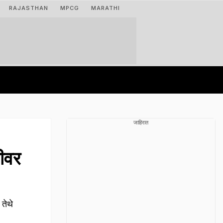
RAJASTHAN
MPCG
MARATHI
जाहिरात
नीवर
 तेथे