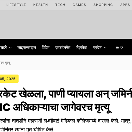
LIFESTYLE
HEALTH
TECH
GAMES
SHOPPING
APPS
शहरे
लाइफस्टाइल
विदेश
एंटरटेनमेंट
क्रिकेट
प्रदेश
च मृत्यू
 05, 2025
िकेट खेळला, पाणी प्यायला अन् जमि
 अधिकाऱ्याचा जागेवरच मृत्यू
नी त्यांना तातडीने महाराणी लक्ष्मीबाई मेडिकल कॉलेजमध्ये दाखल केले. मात्र,
ीनंतर त्यांना मृत घोषित केले.