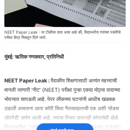
NEET Paper Leak : या टोळीचा दावा असा आहे की, विद्यार्थ्यांना त्यांच्या पसंतीचे
परीक्षा केंद्र मिळवून दिले जाते.
मुंबई:
ऋतिक गणकवार, प्रतिनिधी
NEET Paper Leak :
वैद्यकीय शिक्षणासाठी अत्यंत महत्त्वाची
मानली जाणारी 'नीट' (NEET) परीक्षा पुन्हा एकदा मोठ्या वादाच्या
भोवऱ्यात सापडली आहे. पेपर लीकच्या घटनांनी आधीच खळबळ
उडाली असताना आता कॉपी किंवा गैरव्यवहाराची एक अशी 'मोडस
ऑपरेंडी' समोर आली आहे, ज्याचा विचार करूनही कोणाचेही डोळे
विस्फारतील. "तुम्ही फक्त परीक्षा केंद्रावर जा, ओएमआर (OMR)