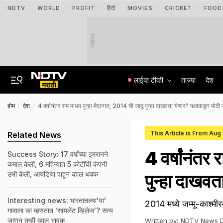
NDTV
WORLD
PROFIT
हिंदी
MOVIES
CRICKET
FOOD
जाहिरात
लाईव्ह टीव्ही
ताज्या
देश
होम
देश
4 वर्षांनंतर राम माधव पुन्हा मैदानात; 2014 ची जादू पुन्हा दाखवता येणार? पक्षाकडून मोठी
This Article is From Aug
Related News
4 वर्षांनंतर
Success Story: 17 वर्षांच्या इमरानने
कमाल केली, 6 महिन्यात 5 कोटींची कंपनी
उभी केली, आयडिया पाहून व्हाल थक्क
पुन्हा दाखवत
Interesting news: भारतातल्या'या'
2014 मध्ये जम्मू-काश्मी
गावाला का म्हणतात 'सायलेंट व्हिलेज'? सत्य
जाणून तुम्ही व्हाल भावूक
Written by:
NDTV News 