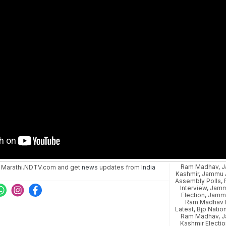
Ram Madhav
,
J
 Marathi.NDTV.com and get
news
updates from
India
Kashmir
,
Jammu 
Assembly Polls
,
Interview
,
Jamm
Election
,
Jammu
Ram Madhav I
Latest
,
Bjp Natio
Ram Madhav
,
J
Kashmir Electi