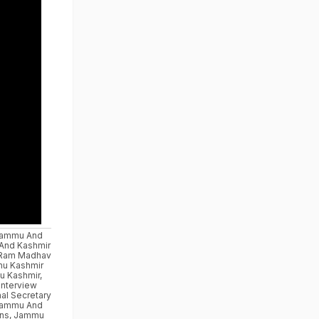
ammu And
And Kashmir
Ram Madhav
u Kashmir
 Kashmir
,
nterview
nal Secretary
ammu And
ons
,
Jammu