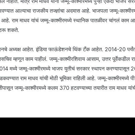
दिसले नाहीत. मात्र राम माधव यांना जम्मू-काश्मीरमध्ये पुन्हा एकदा भाजप स
वण्यात आल्याचा राजकीय तज्ज्ञांचा अदमास आहे. भाजपला जम्मू-काश्मीरम
 आहे. राम माधव यांचं जम्मू-काश्मीरमध्ये स्थानिक पातळीवर चांगलं काम आहे
 ठरू शकते.
शनचे अध्यक्ष आहेत. इंडिया फाऊंडेशनचे थिंक टँक आहेत. 2014-20 पर्यं
हासचिव म्हणून काम पाहीलं. जम्मू-काश्मीरशिवाय आसाम, उत्तर पूर्वेकडील र
14 मध्ये जम्मू-काश्मीरमध्ये भाजप युतीचं सरकार स्थापन करण्यापासून 2
 फडकवण्यात राम माधव यांची मोठी भूमिका राहिली आहे. जम्मू-काश्मीरमध्ये पी
युतीपासून जम्मू-काश्मीरमध्ये कलम 370 हटवण्याच्या तयारीत राम माधव यांची