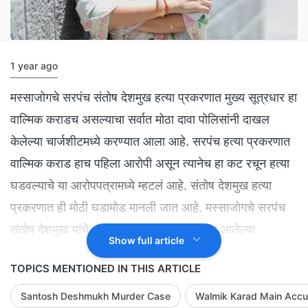
1 year ago
मस्साजोगचे सरपंच संतोष देशमुख हत्या प्रकरणात मुख्य सूत्रधार हा
वाल्मिक कराडच असल्याचा सर्वात मोठा दावा पोलिसांनी दाखल
केलेल्या चार्जशीटमध्ये करण्यात आला आहे. सरपंच हत्या प्रकरणात
वाल्मिक कराड हाच पहिला आरोपी असून त्यानेच हा कट रचून हत्या
घडवल्याचे या आरोपपत्रामध्ये म्हटलं आहे. संतोष देशमुख हत्या
प्रकरणात ही मोठी घडामोड मानली जात आहे. मस्साजोगचे सरपंच
संतोष देशमुख यांचे अपहरण करून हत्या करण्यात आलेल्या
Show full article
प्रकरणासह अॅट्रोसिटी आणि खंडणी या तिन्ही प्रकरणातील
TOPICS MENTIONED IN THIS ARTICLE
एकत्रित आरोपपत्र बीड येथील मकोका न्यायालयातून केज येथील
अतिरिक्त जिल्हा व सत्र न्यायालयात वर्ग करण्यात आले आहे. त्यामुळे
Santosh Deshmukh Murder Case
Walmik Karad Main Acc