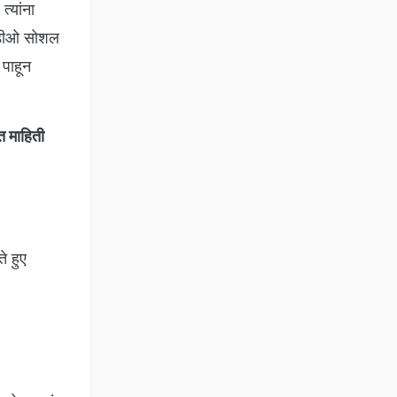
त्यांना
्हिडीओ सोशल
 पाहून
त माहिती
े हुए