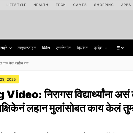
LIFESTYLE
HEALTH
TECH
GAMES
SHOPPING
APPS
शहरे
लाइफस्टाइल
विदेश
एंटरटेनमेंट
क्रिकेट
प्रदेश
त काय केलं तुम्हीच बघा!
 28, 2025
deo: निरागस विद्यार्थ्यांना असं
क्षिकेनं लहान मुलांसोबत काय केलं तुम