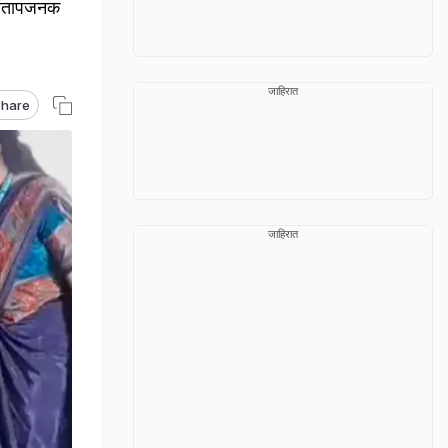
..संतापजनक
जाहिरात
hare
जाहिरात