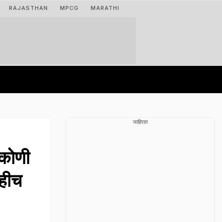
RAJASTHAN
MPCG
MARATHI
जाहिरात
 कोणी
्हीच