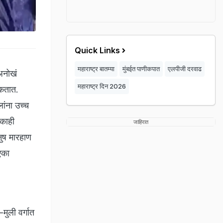
Quick Links
महाराष्ट्र बातम्या
मुंबईत पाणीकपात
एलपीजी दरवाढ
 अनोखं
महाराष्ट्र दिन 2026
ाकतात.
लांना उच्च
 काही
जाहिरात
नुष मारहाण
एका
मुली वर्गात