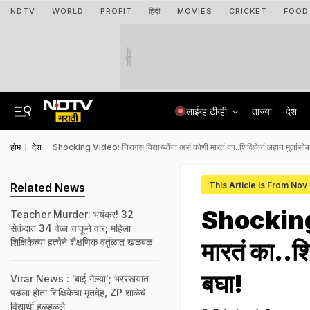
NDTV
WORLD
PROFIT
हिंदी
MOVIES
CRICKET
FOOD
जाहिरात
लाईव्ह टीव्ही
ताज्या
देश
होम
देश
Shocking Video: निरागस विद्यार्थ्यांना असं कोणी मारतं का..शिक्षिकेनं लहान मुलांसोब
This Article is From Nov
Related News
Shocking Vi
Teacher Murder: भयंकर! 32
सेकंदात 34 वेळा चाकूने वार; महिला
शिक्षिकेच्या हत्येने शैक्षणिक वर्तुळात खळबळ
मारतं का..शि
बघा!
Virar News : 'बाई गेल्या'; भररस्त्यात
पडला होता शिक्षिकेचा मृतदेह, ZP शाळेचे
विद्यार्थी हळहळले