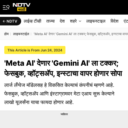
लाईव्ह टीव्ही
ताज्या
देश
शहरे
लाइफस्टाइल
विदेश
एं
NDTV
होम
लाइफस्टाईल
'Meta AI' देणार 'Gemini AI' ला टक्कर; फेसबुक, व्हॉट्सअ‍ॅप, इन्स्टाचा वाप
This Article is From Jun 24, 2024
'Meta AI' देणार 'Gemini AI' ला टक्कर;
फेसबुक, व्हॉट्सअ‍ॅप, इन्स्टाचा वापर होणार सोपा
लार्ज लँग्वेज मॉडेलसह हे विकसित केल्याचं कंपनीचं म्हणणे आहे.
फेसबुक, व्हॉट्सॲप आणि इंस्टाग्रामवर मेटा एआय सुरू केल्याने
लाखो यूजर्संना याचा फायदा होणार आहे.
जाहिरात