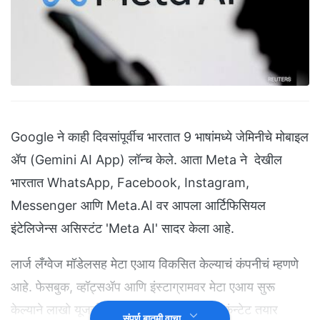
Google ने काही दिवसांपूर्वीच भारतात 9 भाषांमध्ये जेमिनीचे मोबाइल
ॲप (Gemini AI App) लॉन्च केले. आता Meta ने देखील
भारतात WhatsApp, Facebook, Instagram,
Messenger आणि Meta.AI वर आपला आर्टिफिसियल
इंटेलिजेन्स असिस्टंट 'Meta AI' सादर केला आहे.
लार्ज लँग्वेज मॉडेलसह मेटा एआय विकसित केल्याचं कंपनीचं म्हणणे
आहे. फेसबुक, व्हॉट्सॲप आणि इंस्टाग्रामवर मेटा एआय सुरू
केल्याने लाखो यूजर्संना याचा फायदा होणार आहे. कंन्टेट तयार
संपूर्ण बातमी वाचा