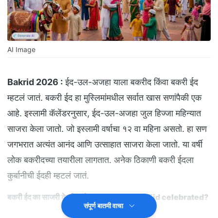
AI Image
Bakrid 2026 :
ईद-उल-अजहा याला बकरीद किंवा बकरी ईद
म्हटलं जातं. बकरी ईद हा मुस्लिमांमधील सर्वात खास सणांपैकी एक
आहे. इस्लामी कॅलेंडरनुसार, ईद-उल-अजहा जुल हिज्जा महिन्यात
साजरा केला जातो. जो इस्लामी वर्षाचा १२ वा महिना असतो. हा सण
जगभरात अत्यंत आनंद आणि उत्साहात साजरा केला जातो. या वर्षी
लोक बकरीदच्या तयारीला लागतात. अनेक ठिकाणी बकरी ईदला
कुर्बानीची ईदही म्हटलं जातं.
बकरी ईद का साजरी केली जाते? l Why is Bakri Eid celebrated?
संपूर्ण बातमी वाचा
बकरी ईद हा सण मुस्लीम बांधवांसाठी अत्यंत महत्त्वाचा असतो. संपूर्ण