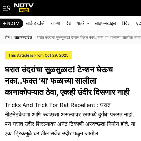
लाईव्ह टीव्ही
ताज्या
देश
शहरे
लाइफस्टाइल
विदेश
एं
NDTV
होम
लाइफस्टाईल
घरात उंदरांचा सुळसुळाट! टेन्शन घेऊच नका..फक्त 'या' फळाच्या सालीला कानाक
This Article is From Oct 29, 2025
घरात उंदरांचा सुळसुळाट! टेन्शन घेऊच
नका..फक्त 'या' फळाच्या सालीला
कानाकोपऱ्यात ठेवा, एकही उंदीर दिसणार नाही
Tricks And Trick For Rat Repellent : घरात
नीटनेटकेपणा आणि स्वच्छता असल्यावर रुममध्ये दुर्गंधी पसरत नाही.
पण घरात उंदीर शिरल्यावर अनेठ ठिकाणी अस्वच्छता निर्माण होते. या
एका ट्रिकमुळे घरातील सर्वच उंदीर पळून जातील.