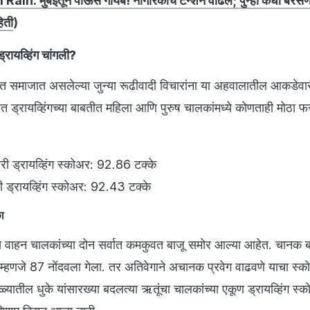
in: मुंबईतून पाऊस गायब! नागरिकांचं टेन्शन वाढलं; पुन्हा कधी बरस
िती
)
्रायव्हिंग चांगली?
त समाजात असलेल्या जुन्या रूढीवादी विचारांना या अहवालातील आकडेवारीन
ित ड्रायव्हिंगच्या बाबतीत महिला आणि पुरुष चालकांमध्ये कोणताही मोठा 
ी ड्रायव्हिंग स्कोअर: 92.86 टक्के
ी ड्रायव्हिंग स्कोअर: 92.43 टक्के
का
य वाहन चालकांच्या दोन सर्वात कमकुवत बाजू समोर आल्या आहेत. चानक ब
 म्हणजे 87 नोंदवला गेला. तर अतिवेगाने अचानक प्रवेग वाढवणे याचा स्
ळ्यातील धुके यांसारख्या बदलत्या ऋतूंचा चालकांच्या एकूण ड्रायव्हिंग स्