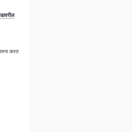
गडावरील
सामना करत