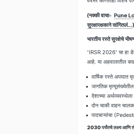
वर्षभर कोणताही विशेष प
(नक्की वाचा-
Pune Loh
सुरक्षारक्षकाने सांगितलं...
भारतीय रस्ते सुरक्षेचे 
'IRSR 2026' चा हा डेटा
आहे. या अहवालातील काह
वार्षिक रस्ते अपघात म
जागतिक मृत्यूसंख्येती
देशाच्या अर्थव्यवस्थ
दोन चाकी वाहन चालकां
पादचाऱ्यांचा (Pedestr
2030 पर्यंतचे लक्ष्य आणि त