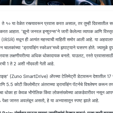
 ९ ते १० या वेळेत रस्त्यावरून प्रवास करत असाल, तर तुम्ही दिवसातील सर
करत आहात. 'झुनो जनरल इन्शुरन्स'ने जारी केलेल्या व्यापक आणि विस्तृत
' (IRSR) मधून ही अत्यंत महत्त्वाची माहिती समोर आली आहे. या अहवाला
 चालकांच्या 'ड्रायव्हिंग स्कोअर'मध्ये झपाट्याने घसरण होते. ज्यामुळे दुप
ा प्रवास लक्षणीयरीत्या अधिक धोकादायक बनतो. याउलट, रस्ते प्रवासासा
ुपारची 1 ते 2 अशी नोंदवली गेली आहे.
्राइव्ह' (Zuno SmartDrive) अ‍ॅपच्या टेलिमेट्री डेटावरून देशातील 17 
ि 5.5 कोटी किलोमीटर अंतराच्या ड्रायव्हिंग पॅटर्नचे विश्लेषण करून त
ंचा धोका हा केवळ भौगोलिक किंवा लोकसंख्येच्या आकडेवारीवर नसून आ
क्षा जास्त अवलंबून असतो, हे या अभ्यासातून स्पष्ट झाले आहे.