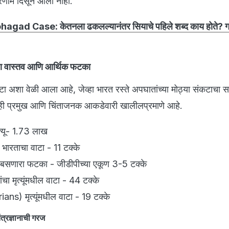
रिणाम दिसून आला नाही.
agad Case: केतनला ढकलल्यानंतर सियाचे पहिले शब्द काय होते? 
)
भीषण वास्तव आणि आर्थिक फटका
 अशा वेळी आला आहे, जेव्हा भारत रस्ते अपघातांच्या मोठ्या संकटाचा 
ी प्रमुख आणि चिंताजनक आकडेवारी खालीलप्रमाणे आहे.
ृत्यू- 1.73 लाख
ल भारताचा वाटा - 11 टक्के
ेला बसणारा फटका - जीडीपीच्या एकूण 3-5 टक्के
चा मृत्यूंमधील वाटा - 44 टक्के
ians) मृत्यूंमधील वाटा - 19 टक्के
ंत्रज्ञानाची गरज