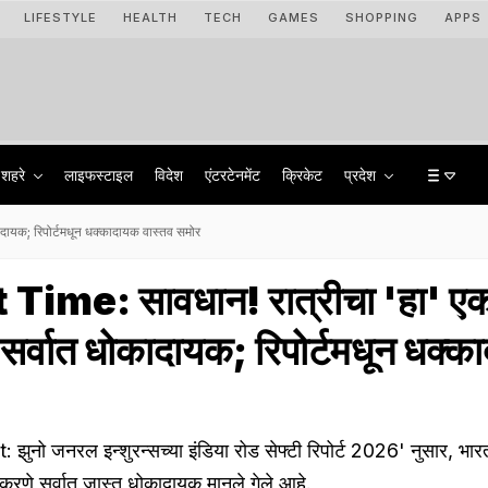
LIFESTYLE
HEALTH
TECH
GAMES
SHOPPING
APPS
शहरे
लाइफस्टाइल
विदेश
एंटरटेनमेंट
क्रिकेट
प्रदेश
ायक; रिपोर्टमधून धक्कादायक वास्तव समोर
ime: सावधान! रात्रीचा 'हा' ए
 सर्वात धोकादायक; रिपोर्टमधून धक्
नो जनरल इन्शुरन्सच्या इंडिया रोड सेफ्टी रिपोर्ट 2026' नुसार, भारत
 करणे सर्वात जास्त धोकादायक मानले गेले आहे.