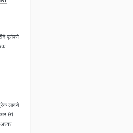
णार?
े पूर्णपणे
फरक
्रेक लावणे
कोअर 91
कोअरवर