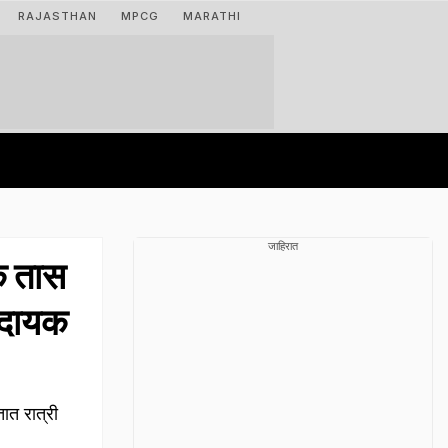
RAJASTHAN
MPCG
MARATHI
जाहिरात
क तास
कादायक
ात रात्री