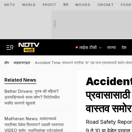
NDTV
WORLD
PROFIT
हिंदी
MOVIES
CRICKET
FOOD
जाहिरात
लाईव्ह टीव्ही
ताज्या
देश
होम
लाइफस्टाइल
Accident Time: सावधान! रात्रीचा 'हा' एक तास प्रवासासाठी सर्वात धोकाद
Accident T
Related News
प्रवासासाठी
Better Drivers: पुरुष की महिला?
ड्रायव्हिंगमध्ये सरस कोण? रिपोर्टमधील
चकीत करणारे खुलासे
वास्तव समोर
Matheran News: माथेरानमध्ये
Road Safety Report: झु
रात्रीच्या वेळेस फिरताय? धडकी भरवणारा
9 ते 10 या वेळेत प्रवास
VIDEO समोर; स्थानिकांसह पर्यटकांमध्ये